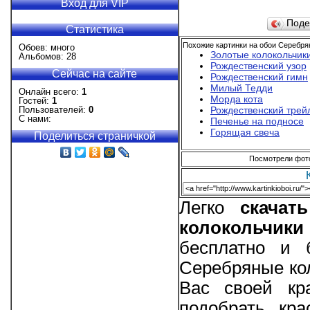
Вход для VIP
Поде
Статистика
Похожие картинки на обои Серебря
Обоев: много
Золотые колокольчик
Альбомов: 28
Рождественский узор
Сейчас на сайте
Рождественский гимн
Милый Тедди
Онлайн всего:
1
Морда кота
Гостей:
1
Рождественский трей
Пользователей:
0
С нами:
Печенье на подносе
Горящая свеча
Поделиться страничкой
Посмотрели фотог
Легко
скачат
колокольчики
бесплатно и 
Серебряные кол
Вас своей кр
подобрать кр