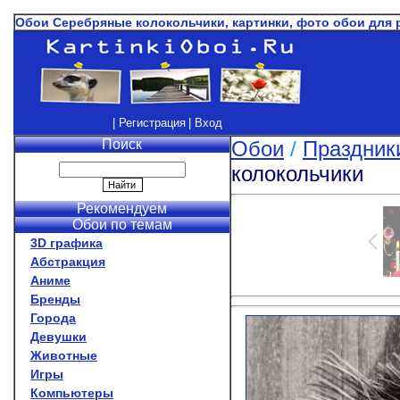
Обои Серебряные колокольчики, картинки, фото обои для 
| Регистрация
| Вход
Поиск
Обои
/
Праздник
колокольчики
Рекомендуем
Обои по темам
3D графика
Абстракция
Аниме
Бренды
Города
Девушки
Животные
Игры
Компьютеры