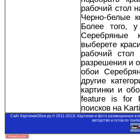
рабочий стол н
Черно-белые к
Более того, 
Серебряные к
выберете крас
рабочий стол 
разрешения и о
обои Серебрян
другие катего
картинки и об
feature is for
поисков на Kart
Сайт КартинкиОбои.ру © 2011-2013г. Картинки и фото размещенные в 
авторство и готов по треб