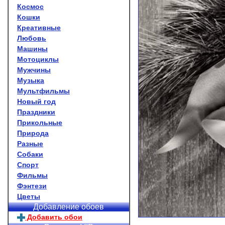
Космос
Кошки
Креативные
Любовь
Машины
Мотоциклы
Мужчины
Музыка
Мультфильмы
Новый год
Праздники
Прикольные
Природа
Разные
Собаки
Спорт
Фильмы
Фэнтези
Цветы
Добавление обоев
Добавить обои