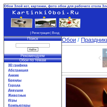
Обои Злой кот, картинки, фото обои для рабочего стола Зл
| Регистрация
| Вход
Поиск
Обои
/
Праздник
Рекомендуем
Обои по темам
3D графика
Абстракция
Аниме
Бренды
Города
Девушки
Животные
Игры
Компьютеры