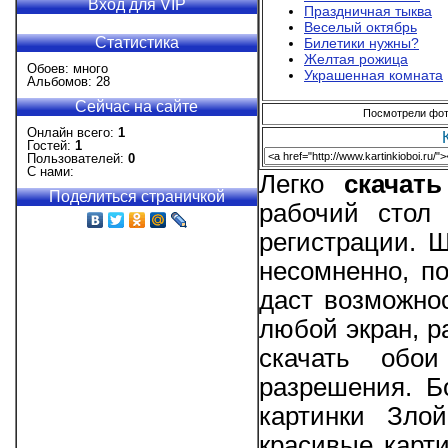
Вход для VIP
Праздничная тыква
Веселый октябрь
Статистика
Билетики нужны?
Желтая рожица
Обоев: много
Украшенная комната
Альбомов: 28
Сейчас на сайте
Посмотрели фото
Онлайн всего:
1
Гостей:
1
Пользователей:
0
С нами:
Легко
скачат
Поделиться страничкой
рабочий стол 
регистрации. 
несомненно, п
даст возможно
любой экран, р
скачать обо
разрешения. Б
картинки Зло
красивые карт