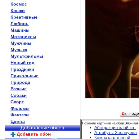
Космос
Кошки
Креативные
Любовь
Машины
Мотоциклы
Мужчины
Музыка
Мультфильмы
Новый год
Праздники
Прикольные
Природа
Разные
Собаки
Спорт
Фильмы
Поде
Фэнтези
Цветы
Похожие картинки на обои Злой кот
Абстракция злой кот
Добавление обоев
Атрибуты Хэллоуина
Добавить обои
Комната с тыквой