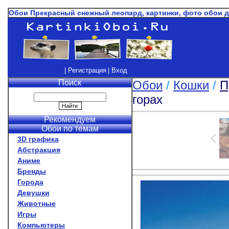
Обои Прекрасный снежный леопард, картинки, фото обои 
| Регистрация
| Вход
Поиск
Обои
/
Кошки
/
П
горах
Рекомендуем
Обои по темам
3D графика
Абстракция
Аниме
Бренды
Города
Девушки
Животные
Игры
Компьютеры