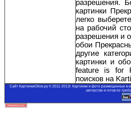
разрешения. Б
картинки Прек
легко выберет
на рабочий ст
разрешения и о
обои Прекрасны
другие катего
картинки и об
feature is for
поисков на Kart
Сайт КартинкиОбои.ру © 2011-2013г. Картинки и фото размещенные в 
авторство и готов по треб