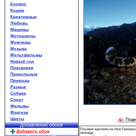
Космос
Кошки
Креативные
Любовь
Машины
Мотоциклы
Мужчины
Музыка
Мультфильмы
Новый год
Праздники
Прикольные
Природа
Разные
Собаки
Спорт
Фильмы
Фэнтези
Цветы
Поде
Добавление обоев
Похожие картинки на обои Прекра
Добавить обои
леопард: