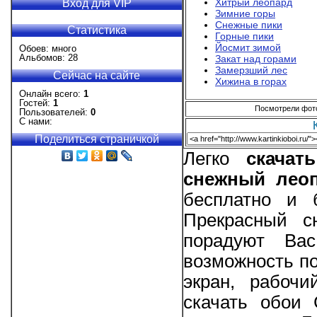
Хитрый леопард
Вход для VIP
Зимние горы
Снежные пики
Статистика
Горные пики
Йосмит зимой
Обоев: много
Альбомов: 28
Закат над горами
Замерзший лес
Сейчас на сайте
Хижина в горах
Онлайн всего:
1
Гостей:
1
Посмотрели фотог
Пользователей:
0
С нами:
Поделиться страничкой
Легко
скачат
снежный лео
бесплатно и 
Прекрасный с
порадуют Вас
возможность по
экран, рабоч
скачать обои 