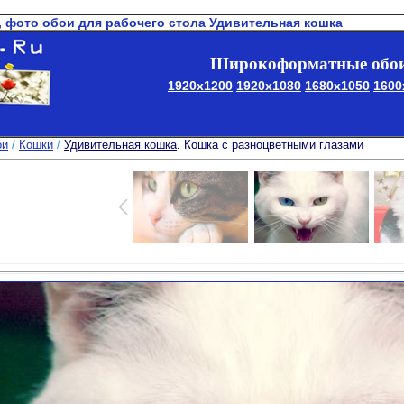
, фото обои для рабочего стола Удивительная кошка
Широкоформатные обои
1920x1200
1920x1080
1680x1050
1600
ои
/
Кошки
/
Удивительная кошка
. Кошка с разноцветными глазами