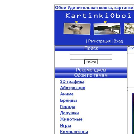
Обои Удивительная кошка, картинки
| Регистрация
| Вход
Поиск
Об
Рекомендуем
Обои по темам
3D графика
Абстракция
Аниме
Бренды
Города
Девушки
Животные
Игры
Компьютеры