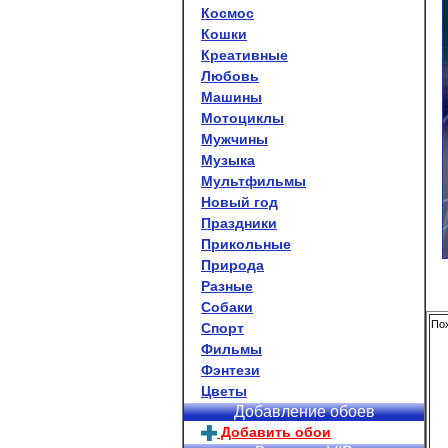
Космос
Кошки
Креативные
Любовь
Машины
Мотоциклы
Мужчины
Музыка
Мультфильмы
Новый год
Праздники
Прикольные
Природа
Разные
Собаки
Пох
Спорт
Фильмы
Фэнтези
Цветы
Добавление обоев
Добавить обои