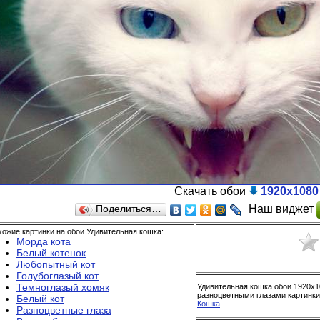
Скачать обои
1920x1080
Наш виджет
Поделиться…
ожие картинки на обои Удивительная кошка:
Морда кота
Белый котенок
Любопытный кот
Голубоглазый кот
Темноглазый хомяк
Удивительная кошка обои 1920x1
разноцветными глазами картинки,
Белый кот
Кошка
.
Разноцветные глаза