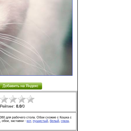
Рейтинг:
0.0
/
0
080 для рабочего стола. Обои схожие с Кошка с
 обои, заставки -
кот
,
пушистый
,
белый
,
глаза
,