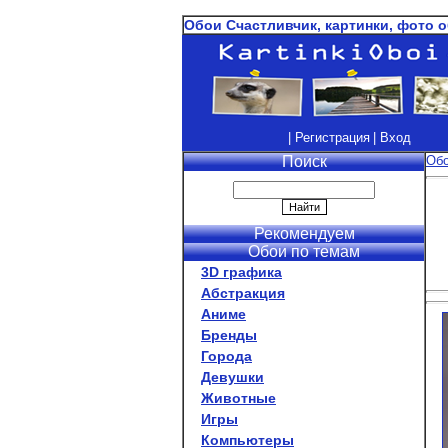
Обои Счастливчик, картинки, фото 
| Регистрация
| Вход
Поиск
Об
Рекомендуем
Обои по темам
3D графика
Абстракция
Аниме
Бренды
Города
Девушки
Животные
Игры
Компьютеры