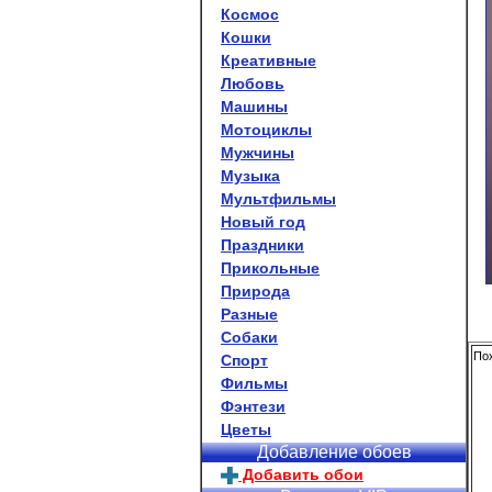
Космос
Кошки
Креативные
Любовь
Машины
Мотоциклы
Мужчины
Музыка
Мультфильмы
Новый год
Праздники
Прикольные
Природа
Разные
Собаки
Пох
Спорт
Фильмы
Фэнтези
Цветы
Добавление обоев
Добавить обои