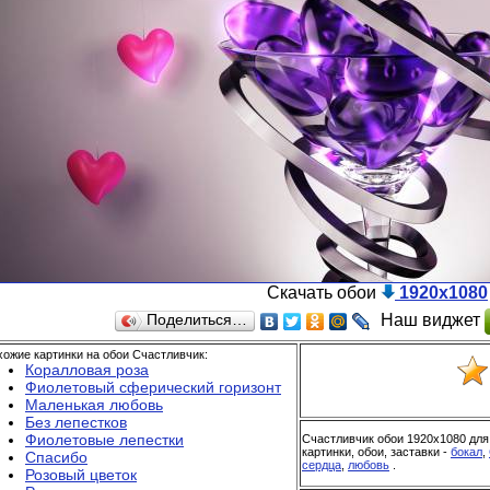
Скачать обои
1920x1080
Наш виджет
Поделиться…
ожие картинки на обои Счастливчик:
Коралловая роза
Фиолетовый сферический горизонт
Маленькая любовь
Без лепестков
Фиолетовые лепестки
Счастливчик обои 1920x1080 для
картинки, обои, заставки -
бокал
,
Спасибо
сердца
,
любовь
.
Розовый цветок