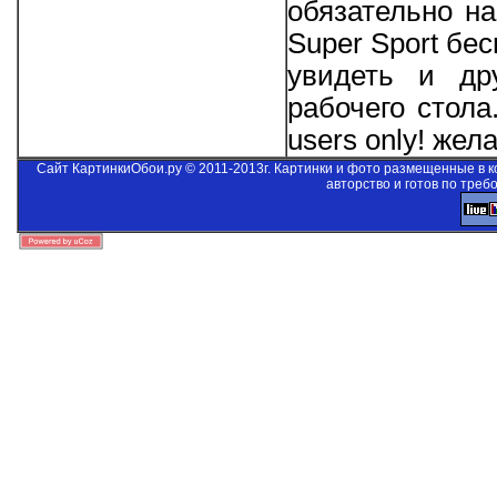
обязательно на
Super Sport бес
увидеть и др
рабочего стол
users only!
желае
Сайт КартинкиОбои.ру © 2011-2013г. Картинки и фото размещенные в 
авторство и готов по треб