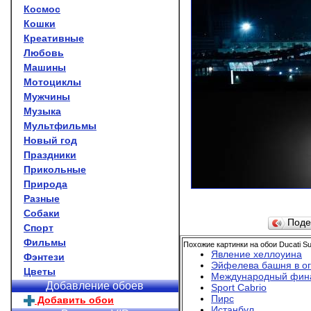
Космос
Кошки
Креативные
Любовь
Машины
Мотоциклы
Мужчины
Музыка
Мультфильмы
Новый год
Праздники
Прикольные
Природа
Разные
Собаки
Поде
Спорт
Фильмы
Похожие картинки на обои Ducati Su
Явление хеллоуина
Фэнтези
Эйфелева башня в о
Цветы
Международный фина
Добавление обоев
Sport Cabrio
Пирс
Добавить обои
Истанбул