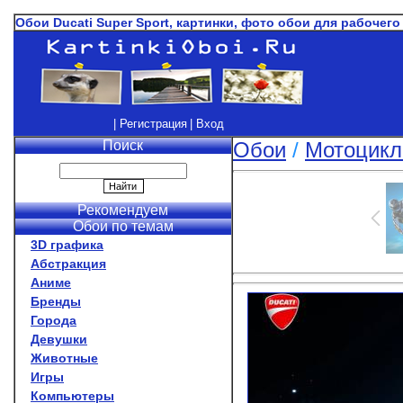
Обои Ducati Super Sport, картинки, фото обои для рабочего 
| Регистрация
| Вход
Поиск
Обои
/
Мотоцик
Рекомендуем
Обои по темам
3D графика
Абстракция
Аниме
Бренды
Города
Девушки
Животные
Игры
Компьютеры