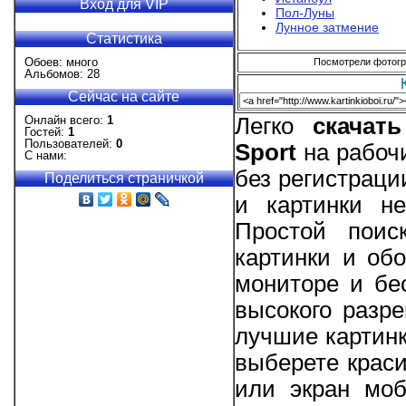
Вход для VIP
Пол-Луны
Лунное затмение
Статистика
Обоев: много
Посмотрели фотогра
Альбомов: 28
Сейчас на сайте
Онлайн всего:
1
Легко
скачат
Гостей:
1
Пользователей:
0
Sport
на рабочи
С нами:
без регистраци
Поделиться страничкой
и картинки не
Простой поис
картинки и об
мониторе и бе
высокого разре
лучшие картинк
выберете краси
или экран моб