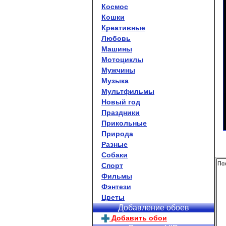
Космос
Кошки
Креативные
Любовь
Машины
Мотоциклы
Мужчины
Музыка
Мультфильмы
Новый год
Праздники
Прикольные
Природа
Разные
Собаки
Пох
Спорт
Фильмы
Фэнтези
Цветы
Добавление обоев
Добавить обои