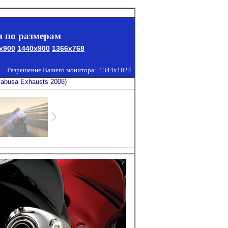
 по размерам
x900
1440x900
1366x768
Разрешение Вашего монитора:
1344x1024
yabusa Exhausts 2008)