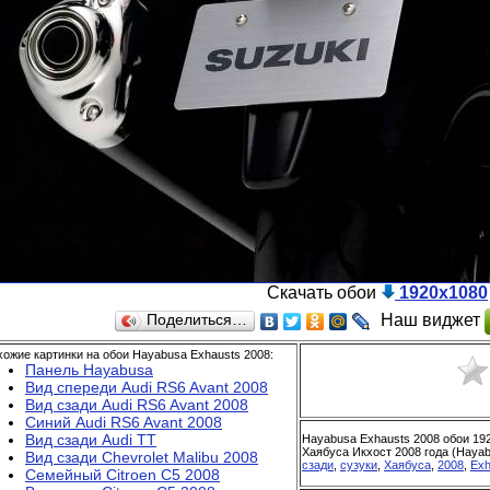
Скачать обои
1920x1080
Наш виджет
Поделиться…
ожие картинки на обои Hayabusa Exhausts 2008:
Панель Hayabusa
Вид спереди Audi RS6 Avant 2008
Вид сзади Audi RS6 Avant 2008
Синий Audi RS6 Avant 2008
Вид сзади Audi TT
Hayabusa Exhausts 2008 обои 19
Хаябуса Икхост 2008 года (Hayab
Вид сзади Chevrolet Malibu 2008
сзади
,
сузуки
,
Хаябуса
,
2008
,
Exh
Семейный Citroen C5 2008