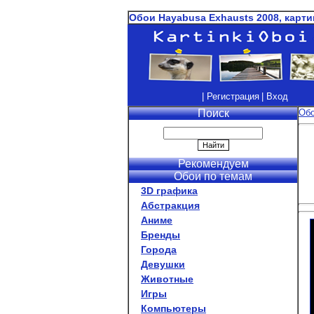
Обои Hayabusa Exhausts 2008, карти
| Регистрация
| Вход
Поиск
Об
Рекомендуем
Обои по темам
3D графика
Абстракция
Аниме
Бренды
Города
Девушки
Животные
Игры
Компьютеры