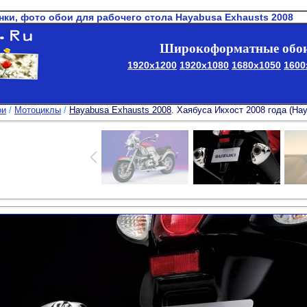
нки, фото обои для рабочего стола Hayabusa Exhausts 2008
Широкоформатные обои
1920x1200
1920x1080
1680x1050
1600
ои
/
Мотоциклы
/
Hayabusa Exhausts 2008
. Хаябуса Икхост 2008 года (Ha