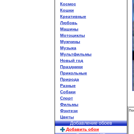
Космос
Кошки
Креативные
Любовь
Машины
Мотоциклы
Мужчины
Музыка
Мультфильмы
Новый год
Праздники
Прикольные
Природа
Разные
Собаки
Спорт
Фильмы
Фэнтези
Пох
Цветы
Добавление обоев
Добавить обои