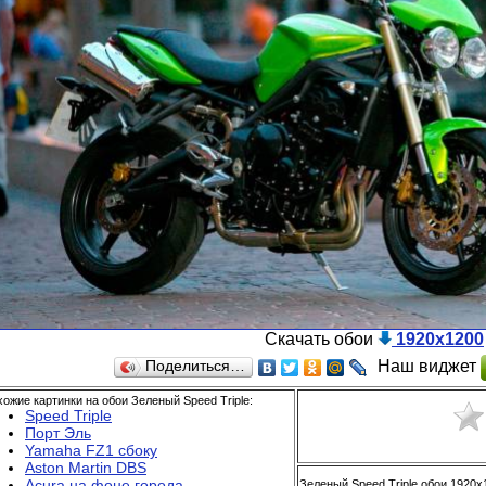
Скачать обои
1920x1200
Наш виджет
Поделиться…
ожие картинки на обои Зеленый Speed Triple:
Speed Triple
Порт Эль
Yamaha FZ1 сбоку
Aston Martin DBS
Acura на фоне города
Зеленый Speed Triple обои 1920x