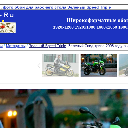
и, фото обои для рабочего стола Зеленый Speed Triple
Широкоформатные обои
1920x1200
1920x1080
1680x1050
1600
ои
/
Мотоциклы
/
Зеленый Speed Triple
. Зеленый Спид трипл 2008 году вып