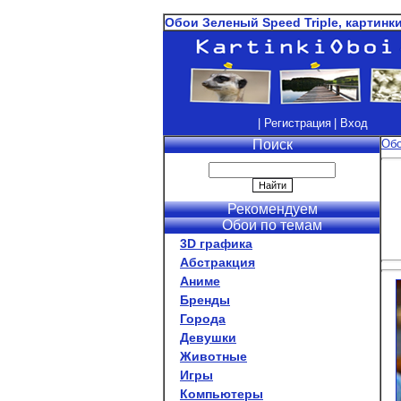
Обои Зеленый Speed Triple, картинк
| Регистрация
| Вход
Поиск
Об
Рекомендуем
Обои по темам
3D графика
Абстракция
Аниме
Бренды
Города
Девушки
Животные
Игры
Компьютеры