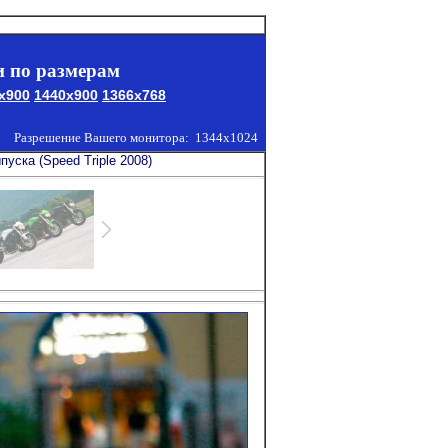
 по размерам
x900
1440x900
1366x768
Разрешение Вашего монитора:
1344x1024
уска (Speed Triple 2008)