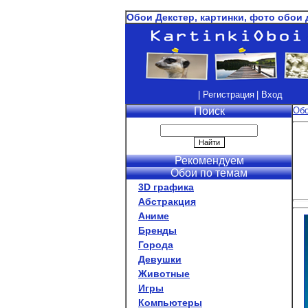
Обои Декстер, картинки, фото обои 
| Регистрация
| Вход
Поиск
Об
Рекомендуем
Обои по темам
3D графика
Абстракция
Аниме
Бренды
Города
Девушки
Животные
Игры
Компьютеры