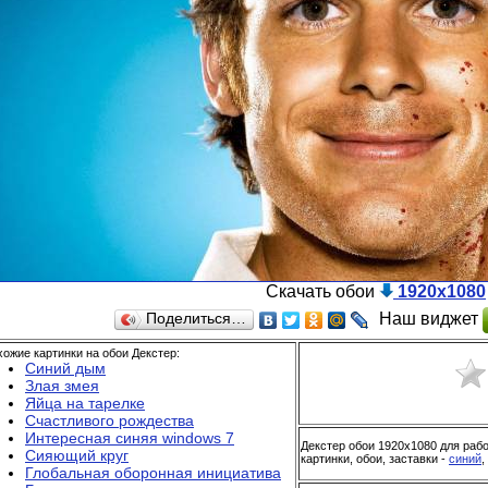
Скачать обои
1920x1080
Наш виджет
Поделиться…
ожие картинки на обои Декстер:
Синий дым
Злая змея
Яйца на тарелке
Счастливого рождества
Интересная синяя windows 7
Декстер обои 1920x1080 для раб
Сияющий круг
картинки, обои, заставки -
синий
,
Глобальная оборонная инициатива