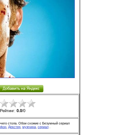
Рейтинг:
0.0
/
0
очего стола. Обои схожие с Безумный сериал
фон
,
Декстер
,
мужчина
,
сериал
.