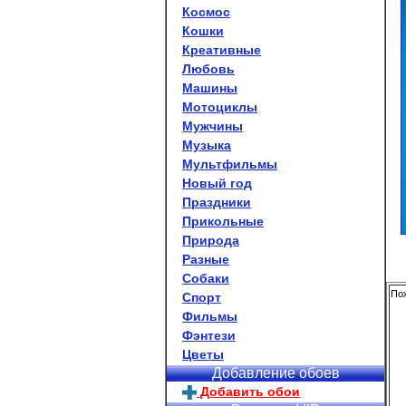
Космос
Кошки
Креативные
Любовь
Машины
Мотоциклы
Мужчины
Музыка
Мультфильмы
Новый год
Праздники
Прикольные
Природа
Разные
Собаки
Пох
Спорт
Фильмы
Фэнтези
Цветы
Добавление обоев
Добавить обои