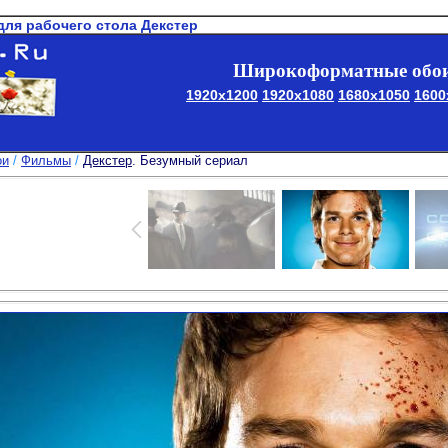
для рабочего стола Декстер
Широкоформатные обои
1920x1200
1920x1080
1680x1050
1600
ои
/
Фильмы
/
Декстер
. Безумный сериал