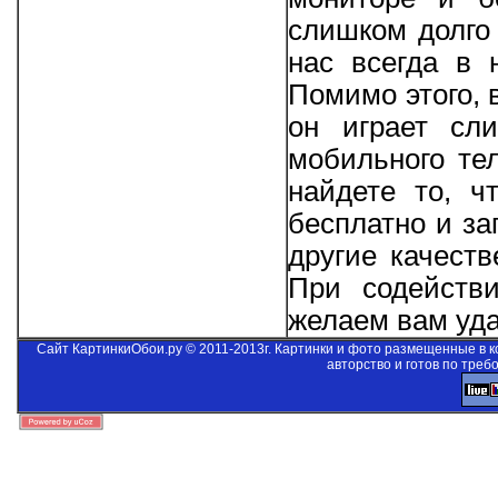
слишком долго 
нас всегда в 
Помимо этого, 
он играет сл
мобильного те
найдете то, ч
бесплатно и за
другие качеств
При содейст
желаем вам уда
Сайт КартинкиОбои.ру © 2011-2013г. Картинки и фото размещенные в 
авторство и готов по треб