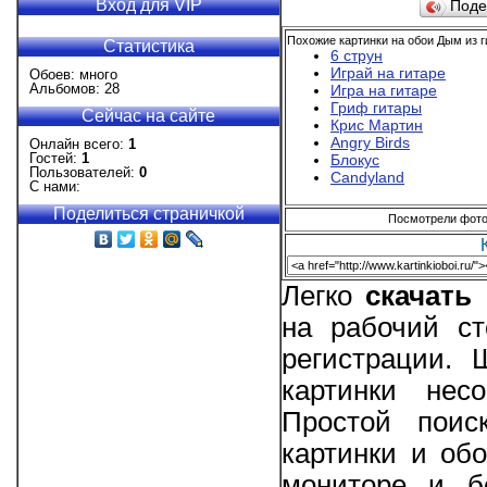
Вход для VIP
Поде
Похожие картинки на обои Дым из г
Статистика
6 струн
Играй на гитаре
Обоев: много
Альбомов: 28
Игра на гитаре
Гриф гитары
Сейчас на сайте
Крис Мартин
Angry Birds
Онлайн всего:
1
Гостей:
1
Блокус
Пользователей:
0
Candyland
С нами:
Поделиться страничкой
Посмотрели фотог
Легко
скачать
на рабочий ст
регистрации.
картинки нес
Простой поис
картинки и об
мониторе и б