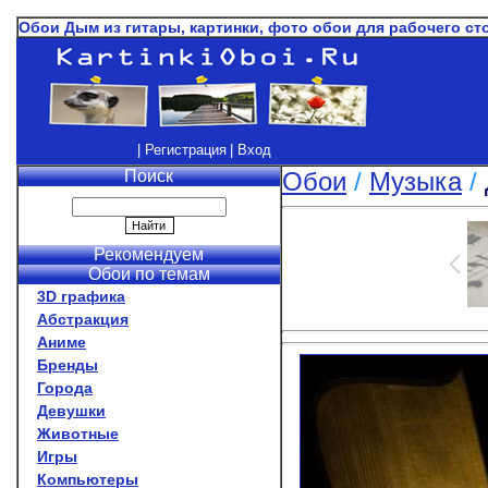
Обои Дым из гитары, картинки, фото обои для рабочего ст
| Регистрация
| Вход
Поиск
Обои
/
Музыка
/
Рекомендуем
Обои по темам
3D графика
Абстракция
Аниме
Бренды
Города
Девушки
Животные
Игры
Компьютеры