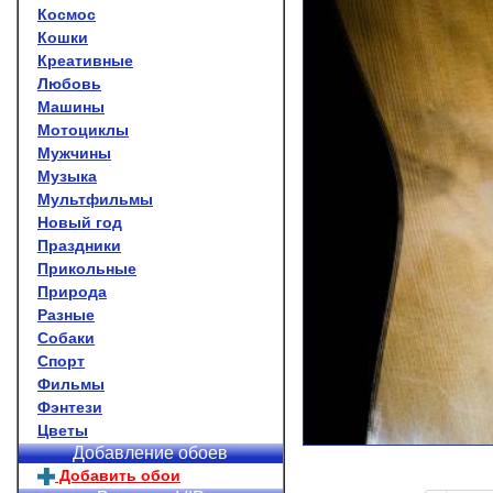
Космос
Кошки
Креативные
Любовь
Машины
Мотоциклы
Мужчины
Музыка
Мультфильмы
Новый год
Праздники
Прикольные
Природа
Разные
Собаки
Спорт
Фильмы
Фэнтези
Цветы
Добавление обоев
Добавить обои