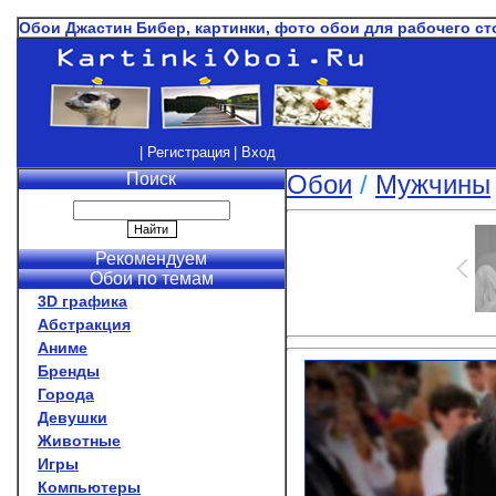
Обои Джастин Бибер, картинки, фото обои для рабочего с
| Регистрация
| Вход
Поиск
Обои
/
Мужчины
Рекомендуем
Обои по темам
3D графика
Абстракция
Аниме
Бренды
Города
Девушки
Животные
Игры
Компьютеры