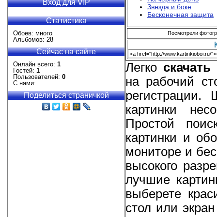
Вход для VIP
Звезда и боке
Бесконечная защита
Статистика
Обоев: много
Посмотрели фотогра
Альбомов: 28
Сейчас на сайте
Онлайн всего:
1
Легко
скачать
Гостей:
1
Пользователей:
0
на рабочий ст
С нами:
регистрации.
Поделиться страничкой
картинки нес
Простой поис
картинки и об
мониторе и бес
высокого разре
лучшие картин
выберете крас
стол или экра