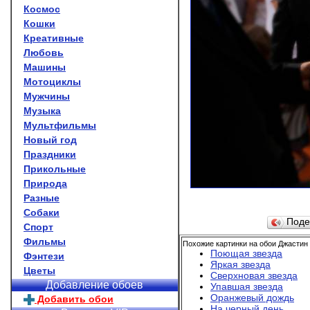
Космос
Кошки
Креативные
Любовь
Машины
Мотоциклы
Мужчины
Музыка
Мультфильмы
Новый год
Праздники
Прикольные
Природа
Разные
Собаки
Поде
Спорт
Фильмы
Похожие картинки на обои Джастин
Поющая звезда
Фэнтези
Яркая звезда
Цветы
Сверхновая звезда
Добавление обоев
Упавшая звезда
Оранжевый дождь
Добавить обои
На черный день