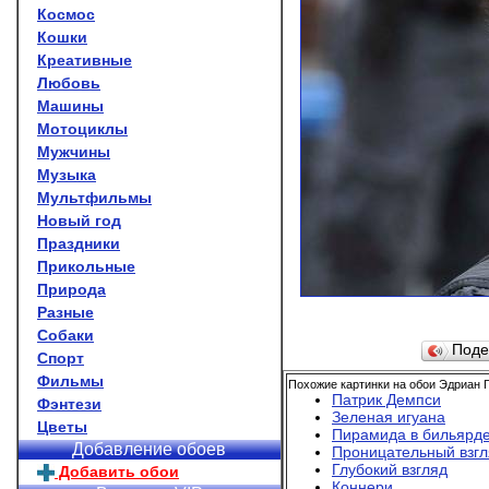
Космос
Кошки
Креативные
Любовь
Машины
Мотоциклы
Мужчины
Музыка
Мультфильмы
Новый год
Праздники
Прикольные
Природа
Разные
Собаки
Поде
Спорт
Фильмы
Похожие картинки на обои Эдриан Г
Патрик Демпси
Фэнтези
Зеленая игуана
Цветы
Пирамида в бильярд
Добавление обоев
Проницательный взгл
Глубокий взгляд
Добавить обои
Коннери