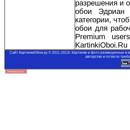
разрешения и о
обои Эдриан 
категории, что
обои для рабо
Premium users
KartinkiOboi.Ru
Сайт КартинкиОбои.ру © 2011-2013г. Картинки и фото размещенные в 
авторство и готов по треб