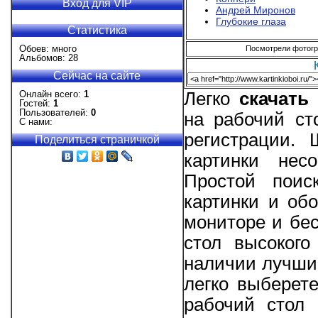
Вход для VIP
Андрей Миронов
Глубокие глаза
Статистика
Обоев: много
Посмотрели фотогра
Альбомов: 28
Сейчас на сайте
Онлайн всего:
1
Легко
скачать
Гостей:
1
Пользователей:
0
на рабочий ст
С нами:
регистрации.
Поделиться страничкой
картинки нес
Простой поис
картинки и об
мониторе и бес
стол высокого
наличии лучшие
легко выберет
рабочий стол 