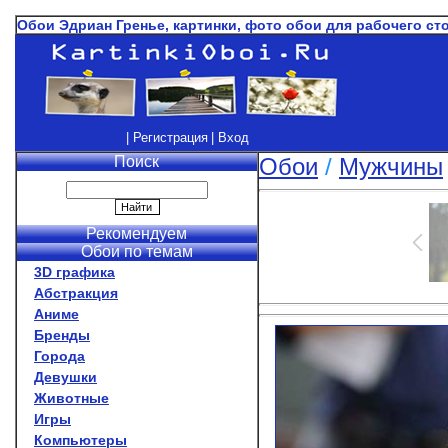
Обои Эдриан Гренье, картинки, фото обои для рабочего ст
| Регистрация
| Вход
Поиск
Обои
/
Мужчины
Рекомендуем
Обои по темам
3D графика
Абстракция
Аниме
Бренды
Города
Девушки
Животные
Игры
Компьютеры