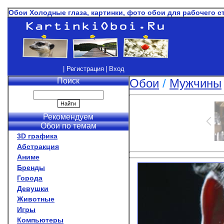
Обои Холодные глаза, картинки, фото обои для рабочего с
| Регистрация
| Вход
Поиск
Обои
/
Мужчины
Рекомендуем
Обои по темам
3D графика
Абстракция
Аниме
Бренды
Города
Девушки
Животные
Игры
Компьютеры