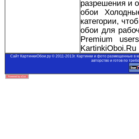
разрешения и о
обои Холодны
категории, что
обои для рабо
Premium users
KartinkiOboi.Ru
Сайт КартинкиОбои.ру © 2011-2013г. Картинки и фото размещенные в 
авторство и готов по треб