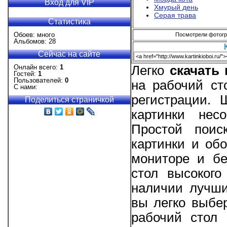
Вход для VIP
Хмурый день
Серая трава
Статистика
Обоев: много
Посмотрели фотогра
Альбомов: 28
Сейчас на сайте
Онлайн всего:
1
Легко
скачать
Гостей:
1
Пользователей:
0
на рабочий ст
С нами:
регистрации.
Поделиться страничкой
картинки нес
Простой поис
картинки и об
мониторе и бе
стол высокого
наличии лучши
вы легко выбе
рабочий стол 