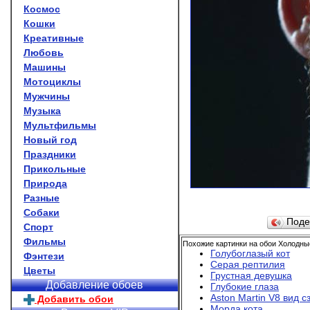
Космос
Кошки
Креативные
Любовь
Машины
Мотоциклы
Мужчины
Музыка
Мультфильмы
Новый год
Праздники
Прикольные
Природа
Разные
Собаки
Поде
Спорт
Фильмы
Похожие картинки на обои Холодные
Голубоглазый кот
Фэнтези
Серая рептилия
Цветы
Грустная девушка
Добавление обоев
Глубокие глаза
Aston Martin V8 вид с
Добавить обои
Морда кота