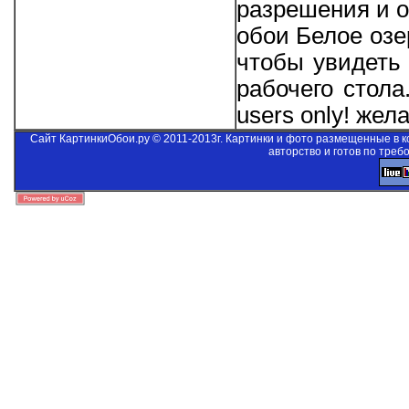
разрешения и о
обои Белое озе
чтобы увидеть 
рабочего стол
users only!
желае
Сайт КартинкиОбои.ру © 2011-2013г. Картинки и фото размещенные в 
авторство и готов по треб