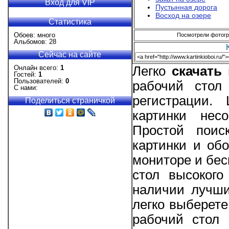
Вход для VIP
Пустынная дорога
Восход на озере
Статистика
Обоев: много
Посмотрели фотогра
Альбомов: 28
Сейчас на сайте
Онлайн всего:
1
Легко
скачать
Гостей:
1
Пользователей:
0
рабочий стол
С нами:
регистрации.
Поделиться страничкой
картинки нес
Простой поис
картинки и об
мониторе и бес
стол высокого
наличии лучши
легко выберете
рабочий стол 