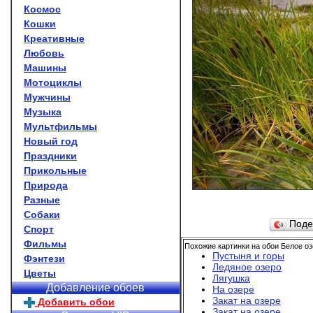
Космос
Кошки
Креативные
Любовь
Машины
Мотоциклы
Мужчины
Музыка
Мультфильмы
Новый год
Праздники
Прикольные
Природа
Разные
Собаки
Поде
Спорт
Фильмы
Похожие картинки на обои Белое оз
Пустыня и горы
Фэнтези
Ледяное озеро
Цветы
Лягушка
Добавление обоев
На озере
Закат на озере
Добавить обои
Закат на озере