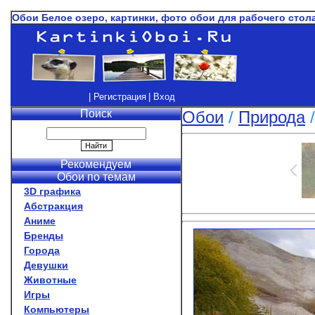
Обои Белое озеро, картинки, фото обои для рабочего стол
| Регистрация
| Вход
Поиск
Обои
/
Природа
Рекомендуем
Обои по темам
3D графика
Абстракция
Аниме
Бренды
Города
Девушки
Животные
Игры
Компьютеры