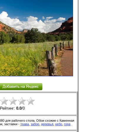
Рейтинг:
0.0
/
0
80 для рабочего стола. Обои схожие с Каменная
и, заставки -
трава
,
забор
,
деревья
,
небо
,
гора
.