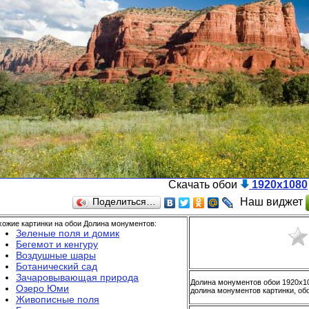
Скачать обои
1920x1080
Наш виджет
Поделиться…
хожие картинки на обои Долина монументов:
Зеленые поля и домик
Бегемот и кенгуру
Воздушные шары
Ботанический сад
Зачаровывающая природа
Долина монументов обои 1920x10
Озеро Юми
долина монументов картинки, обо
Живописные поля