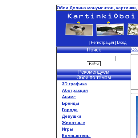
Обои Долина монументов, картинки,
| Регистрация
| Вход
Поиск
Об
Рекомендуем
Обои по темам
3D графика
Абстракция
Аниме
Бренды
Города
Девушки
Животные
Игры
Компьютеры