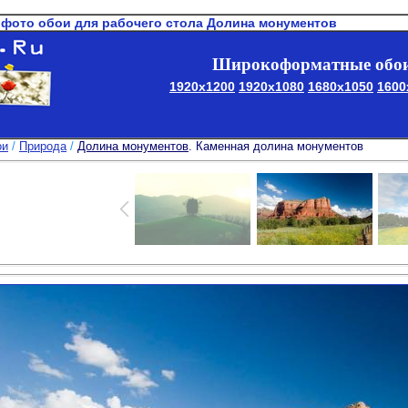
 фото обои для рабочего стола Долина монументов
Широкоформатные обои
1920x1200
1920x1080
1680x1050
1600
ои
/
Природа
/
Долина монументов
. Каменная долина монументов