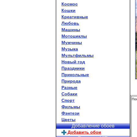
Космос
Кошки
Креативные
Любовь
Машины
Мотоциклы
Мужчины
Музыка
Мультфильмы
Новый год
Праздники
Прикольные
Природа
Разные
Собаки
По
Спорт
Фильмы
Фэнтези
Цветы
Добавление обоев
Добавить обои