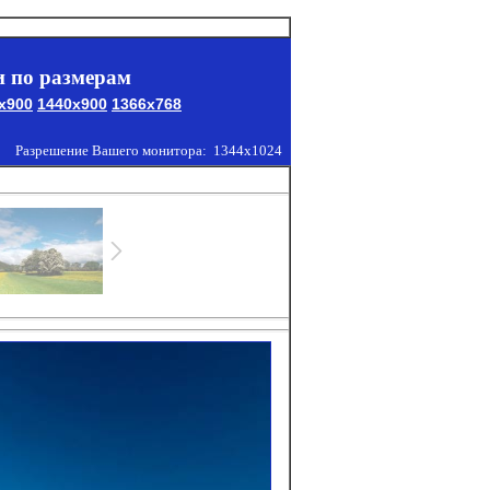
 по размерам
x900
1440x900
1366x768
Разрешение Вашего монитора:
1344x1024