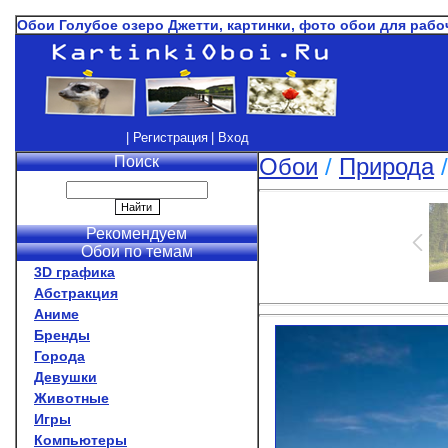
Обои Голубое озеро Джетти, картинки, фото обои для рабо
| Регистрация
| Вход
Поиск
Обои
/
Природа
Рекомендуем
Обои по темам
3D графика
Абстракция
Аниме
Бренды
Города
Девушки
Животные
Игры
Компьютеры