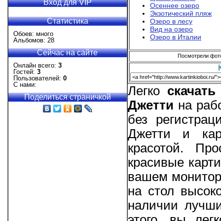
Вход для VIP
Осеннее озеро
Экзотический пляж
Статистика
Озеро в лесу
Вид на озеро
Обоев: много
Озеро в Италии
Альбомов: 28
Сейчас на сайте
Посмотрели фотог
Онлайн всего:
3
Гостей:
3
Пользователей:
0
С нами:
Легко
скачать
Поделиться страничкой
Джетти
на рабо
без регистрац
Джетти и кар
красотой. Пр
красивые карти
вашем мониторе
на стол высоко
наличии лучши
этого, вы лег