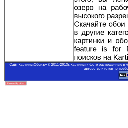
озеро на рабо
высокого разре
Скачайте обои 
в другие катег
картинки и об
feature is for
поисков на Kart
Сайт КартинкиОбои.ру © 2011-2013г. Картинки и фото размещенные в 
авторство и готов по треб