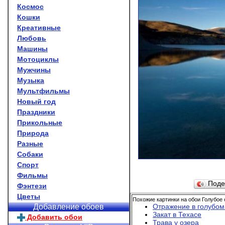
Космос
Кошки
Креативные
Любовь
Машины
Мотоциклы
Мужчины
Музыка
Мультфильмы
Новый год
Праздники
Прикольные
Природа
Разные
Собаки
Спорт
Фильмы
Поде
Фэнтези
Цветы
Похожие картинки на обои Голубое 
Отражение в голубом
Добавление обоев
Закат в Техасе
Добавить обои
Трава у озера