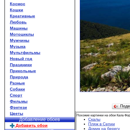
Космос
Кошки
Креативные
Любовь
Машины
Мотоциклы
Мужчины
Музыка
Мультфильмы
Новый год
Праздники
Прикольные
Природа
Разные
Собаки
Спорт
Фильмы
Поде
Фэнтези
Цветы
Похожие картинки на обои Кала Фо
Скалы
Добавление обоев
Пляж в Сепии
Добавить обои
Домик на берегу