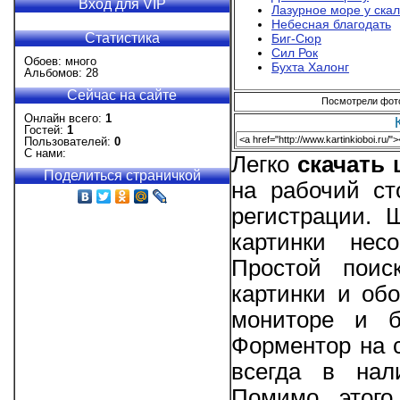
Вход для VIP
Лазурное море у скал
Небесная благодать
Статистика
Биг-Сюр
Сил Рок
Обоев: много
Бухта Халонг
Альбомов: 28
Сейчас на сайте
Посмотрели фотог
Онлайн всего:
1
Гостей:
1
Пользователей:
0
С нами:
Легко
скачать
Поделиться страничкой
на рабочий ст
регистрации.
картинки нес
Простой поис
картинки и об
мониторе и б
Форментор на с
всегда в нал
Помимо этого