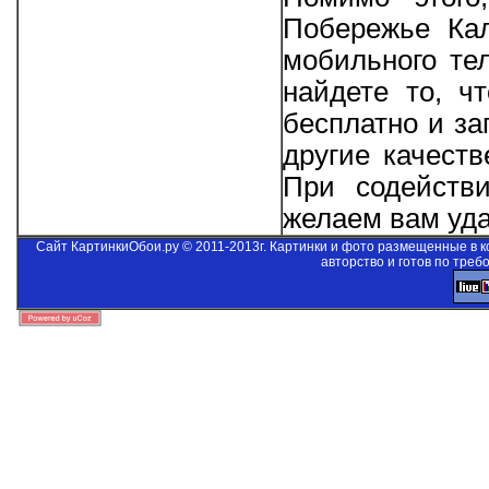
Побережье Ка
мобильного те
найдете то, ч
бесплатно и за
другие качеств
При содейст
желаем вам уда
Сайт КартинкиОбои.ру © 2011-2013г. Картинки и фото размещенные в 
авторство и готов по треб