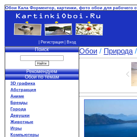
Обои Кала Форментор, картинки, фото обои для рабочего 
| Регистрация
| Вход
Поиск
Обои
/
Природа
Рекомендуем
Обои по темам
3D графика
Абстракция
Аниме
Бренды
Города
Девушки
Животные
Игры
Компьютеры