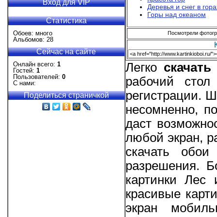
Вход для VIP
Деревья и снег в гора
Горы над океаном
Статистика
Обоев: много
Посмотрели фотогра
Альбомов: 28
Сейчас на сайте
Онлайн всего:
1
Легко
скачат
Гостей:
1
Пользователей:
0
рабочий стол
С нами:
регистрации. Ш
Поделиться страничкой
несомненно, п
даст возможно
любой экран, р
скачать обои
разрешения. Б
картинки Лес 
красивые карти
экран мобиль