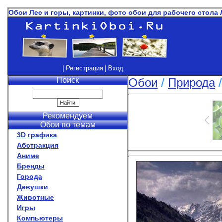
Обои Лес и горы, картинки, фото обои для рабочего стола 
| Регистрация
| Вход
Поиск
Обои
/
Природа
Рекомендуем
Обои по темам
3D графика
Абстракция
Аниме
Бренды
Города
Девушки
Животные
Игры
Компьютеры