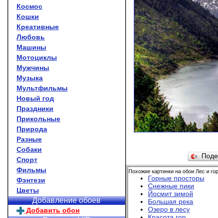
Космос
Кошки
Креативные
Любовь
Машины
Мотоциклы
Мужчины
Музыка
Мультфильмы
Новый год
Праздники
Прикольные
Природа
Разные
Собаки
Поде
Спорт
Фильмы
Похожие картинки на обои Лес и го
Горные просторы
Фэнтези
Снежные пики
Цветы
Йосмит зимой
Добавление обоев
Большая река
Озеро в лесу
Добавить обои
Красота гор