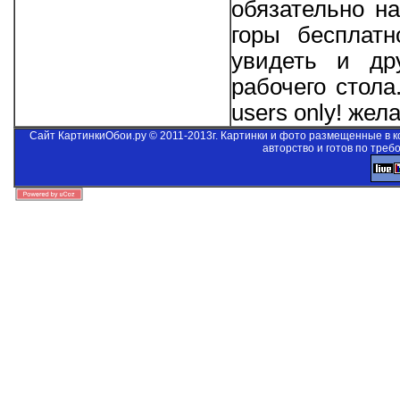
обязательно на
горы бесплатн
увидеть и др
рабочего стол
users only!
желае
Сайт КартинкиОбои.ру © 2011-2013г. Картинки и фото размещенные в 
авторство и готов по треб