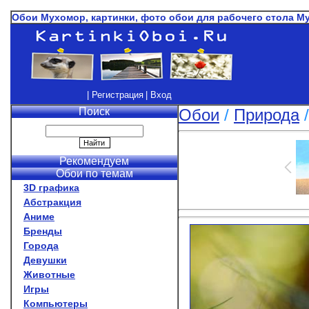
Обои Мухомор, картинки, фото обои для рабочего стола М
| Регистрация
| Вход
Поиск
Обои
/
Природа
Рекомендуем
Обои по темам
3D графика
Абстракция
Аниме
Бренды
Города
Девушки
Животные
Игры
Компьютеры