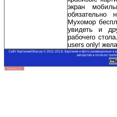
экран мобиль
обязательно 
Мухомор беспла
увидеть и др
рабочего стол
users only!
желае
Сайт КартинкиОбои.ру © 2011-2013г. Картинки и фото размещенные в 
авторство и готов по треб