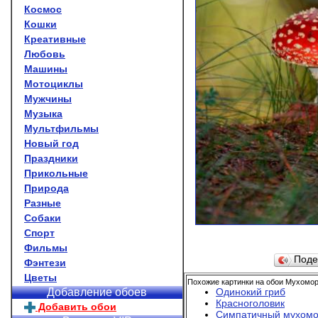
Космос
Кошки
Креативные
Любовь
Машины
Мотоциклы
Мужчины
Музыка
Мультфильмы
Новый год
Праздники
Прикольные
Природа
Разные
Собаки
Спорт
Фильмы
Поде
Фэнтези
Цветы
Похожие картинки на обои Мухомор
Одинокий гриб
Добавление обоев
Красноголовик
Добавить обои
Симпатичный мухом