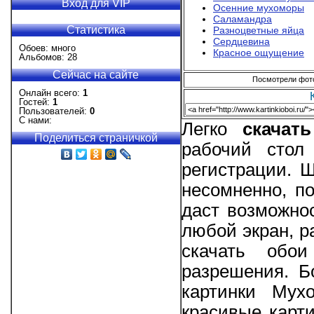
Вход для VIP
Осенние мухоморы
Саламандра
Статистика
Разноцветные яйца
Сердцевина
Обоев: много
Красное ощущение
Альбомов: 28
Сейчас на сайте
Посмотрели фотог
Онлайн всего:
1
Гостей:
1
Пользователей:
0
С нами:
Легко
скачат
Поделиться страничкой
рабочий стол
регистрации. 
несомненно, п
даст возможно
любой экран, р
скачать обо
разрешения. Б
картинки Мух
красивые карт