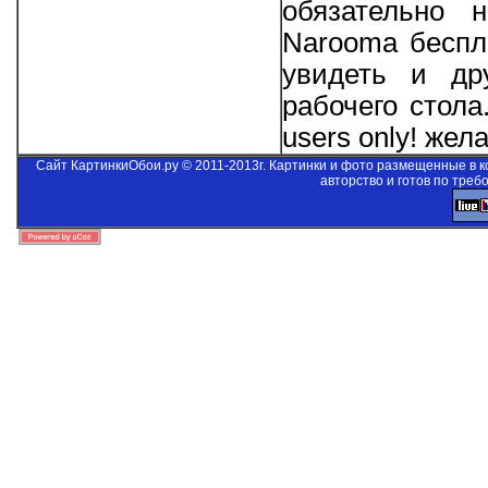
обязательно 
Narooma беспла
увидеть и др
рабочего стол
users only!
желае
Сайт КартинкиОбои.ру © 2011-2013г. Картинки и фото размещенные в 
авторство и готов по треб