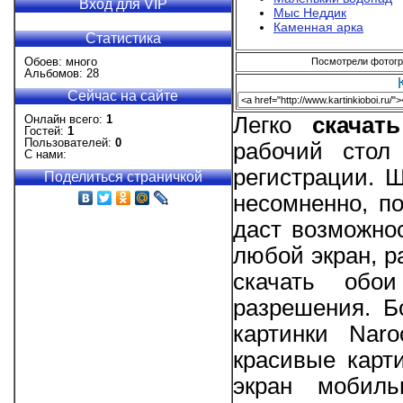
Вход для VIP
Мыс Неддик
Каменная арка
Статистика
Обоев: много
Посмотрели фотогра
Альбомов: 28
Сейчас на сайте
Онлайн всего:
1
Легко
скачат
Гостей:
1
Пользователей:
0
рабочий стол
С нами:
регистрации. 
Поделиться страничкой
несомненно, п
даст возможно
любой экран, р
скачать обо
разрешения. Б
картинки Nar
красивые карт
экран мобиль