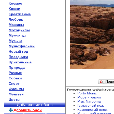
Космос
Кошки
Креативные
Любовь
Машины
Мотоциклы
Мужчины
Музыка
Мультфильмы
Новый год
Праздники
Прикольные
Природа
Разные
Собаки
Поде
Спорт
Фильмы
Похожие картинки на обои Narooma
Porto Moniz
Фэнтези
Море и камни
Цветы
Мыс Narooma
Добавление обоев
Гламурный нож
Каменистый пляж
Добавить обои
Маленький водопад