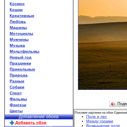
Космос
Кошки
Креативные
Любовь
Машины
Мотоциклы
Мужчины
Музыка
Мультфильмы
Новый год
Праздники
Прикольные
Природа
Разные
Собаки
Спорт
Фильмы
Поде
Фэнтези
Цветы
Похожие картинки на обои Одиноки
Поле и лес
Добавление обоев
Между горами
Добавить обои
Возвышение поля