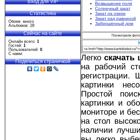
Вход для VIP
Возвышение поля
Солнечный закат
Статистика
Закат на озере
Закат над равниной
Обоев: много
Заброшенный дом
Альбомов: 28
Сейчас на сайте
Посмотрели фотог
Онлайн всего:
1
Гостей:
1
Пользователей:
0
С нами:
Легко
скачать
Поделиться страничкой
на рабочий ст
регистрации.
картинки нес
Простой поис
картинки и об
мониторе и бес
на стол высоко
наличии лучши
вы легко выбе