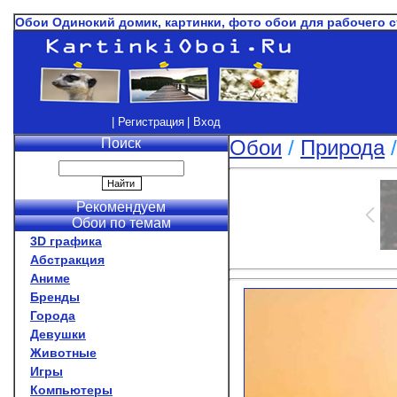
Обои Одинокий домик, картинки, фото обои для рабочего 
| Регистрация
| Вход
Поиск
Обои
/
Природа
Рекомендуем
Обои по темам
3D графика
Абстракция
Аниме
Бренды
Города
Девушки
Животные
Игры
Компьютеры