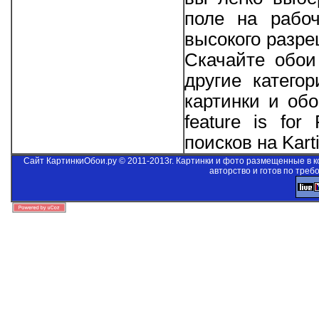
поле на рабо
высокого разре
Скачайте обои
другие катего
картинки и об
feature is for
поисков на Kart
Сайт КартинкиОбои.ру © 2011-2013г. Картинки и фото размещенные в 
авторство и готов по треб