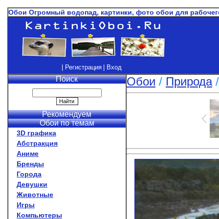
Обои Огромный водопад, картинки, фото обои для рабоче
| Регистрация
| Вход
Поиск
Обои
/
Природа
Рекомендуем
Обои по темам
3D графика
Абстракция
Аниме
Бренды
Города
Девушки
Животные
Игры
Компьютеры