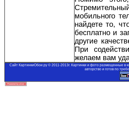
Стремительны
мобильного те
найдете то, ч
бесплатно и за
другие качеств
При содейст
желаем вам уда
Сайт КартинкиОбои.ру © 2011-2013г. Картинки и фото размещенные в 
авторство и готов по треб