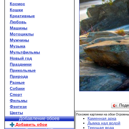
Космос
Кошки
Креативные
Любовь
Машины
Мотоциклы
Мужчины
Музыка
Мультфильмы
Новый год
Праздники
Прикольные
Природа
Разные
Собаки
Спорт
Фильмы
Поде
Фэнтези
Цветы
Похожие картинки на обои Огромны
Каменная арка
Добавление обоев
Дымка над водой
Добавить обои
Текущая вода