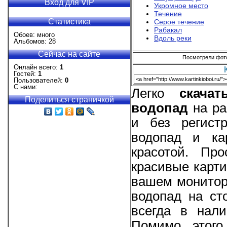
Вход для VIP
Укромное место
Течение
Статистика
Серое течение
Рабакал
Обоев: много
Вдоль реки
Альбомов: 28
Сейчас на сайте
Посмотрели фотог
Онлайн всего:
1
Гостей:
1
Пользователей:
0
С нами:
Легко
скача
Поделиться страничкой
водопад
на ра
и без регист
водопад и ка
красотой. Пр
красивые карти
вашем монитор
водопад на ст
всегда в нал
Помимо этого