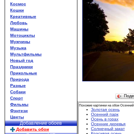
Космос
Кошки
Креативные
Любовь
Машины
Мотоциклы
Мужчины
Музыка
Мультфильмы
Новый год
Праздники
Прикольные
Природа
Разные
Собаки
Поде
Спорт
Фильмы
Похожие картинки на обои Осенний 
Золотая осень
Фэнтези
Осенний парк
Цветы
Осень в горах
Добавление обоев
Осенние деревья
Солнечный закат
Добавить обои
Красивая осень