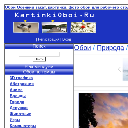
Обои Осенний закат, картинки, фото обои для рабочего сто
| Регистрация
| Вход
Поиск
Обои
/
Природа
Рекомендуем
Обои по темам
3D графика
Абстракция
Аниме
Бренды
Города
Девушки
Животные
Игры
Компьютеры