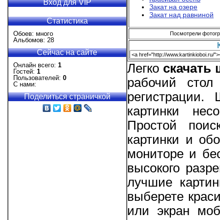
Вход для VIP
Закат на озере
Закат над равниной
Статистика
Обоев: много
Посмотрели фотогра
Альбомов: 28
Сейчас на сайте
Онлайн всего:
1
Легко
скачать
Гостей:
1
Пользователей:
0
рабочий стол
С нами:
регистрации.
Поделиться страничкой
картинки нес
Простой поис
картинки и об
мониторе и бес
высокого разре
лучшие картин
выберете краси
или экран моб