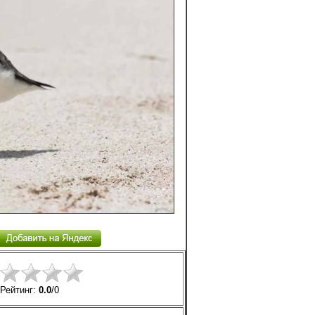
Рейтинг:
0.0
/
0