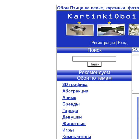
Обои Птица на песке, картинки, фот
| Регистрация
| Вход
Поиск
Об
Рекомендуем
Обои по темам
3D графика
Абстракция
Аниме
Бренды
Города
Девушки
Животные
Игры
Компьютеры