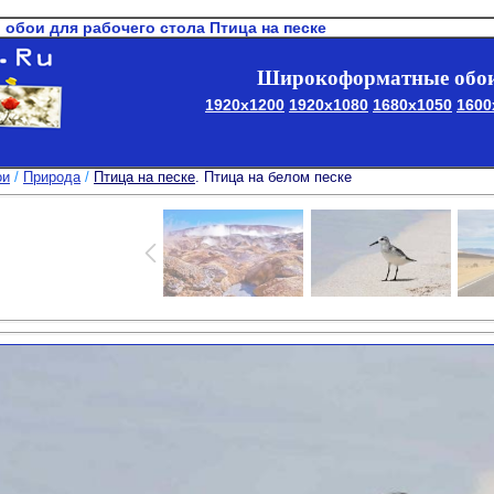
о обои для рабочего стола Птица на песке
Широкоформатные обои
1920x1200
1920x1080
1680x1050
1600
ои
/
Природа
/
Птица на песке
. Птица на белом песке