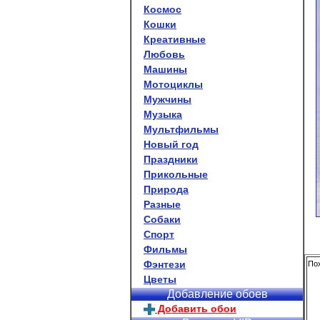
Космос
Кошки
Креативные
Любовь
Машины
Мотоциклы
Мужчины
Музыка
Мультфильмы
Новый год
Праздники
Прикольные
Природа
Разные
Собаки
Спорт
Фильмы
Фэнтези
Пох
Цветы
Добавление обоев
Добавить обои