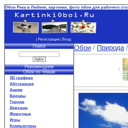
Обои Река в Любеке, картинки, фото обои для рабочего сто
| Регистрация
| Вход
Поиск
Обои
/
Природа
Рекомендуем
Обои по темам
3D графика
Абстракция
Аниме
Бренды
Города
Девушки
Животные
Игры
Компьютеры