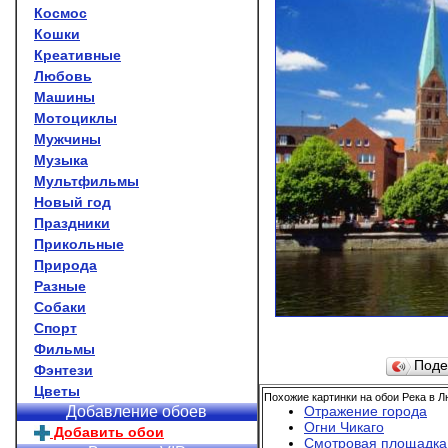
Космос
Кошки
Креативные
Любовь
Машины
Мотоциклы
Мужчины
Музыка
Мультфильмы
Новый год
Праздники
Прикольные
Природа
Разные
Собаки
Спорт
Фильмы
Поде
Фэнтези
Цветы
Похожие картинки на обои Река в Л
Отражение города
Добавление обоев
Огни Чикаго
Добавить обои
Смотровая площадка