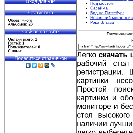
Вход для VIP
Под мостом
Сасайма
Статистика
Вид на Питтсбург
Неспящий мегаполис
Обоев: много
Река Влтава
Альбомов: 28
Сейчас на сайте
Посмотрели фотог
Онлайн всего:
1
Гостей:
1
Пользователей:
0
С нами:
Легко
скачать
Поделиться страничкой
рабочий стол
регистрации.
картинки нес
Простой поис
картинки и об
мониторе и бес
стол высокого
наличии лучшие
легко выберете