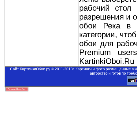
рабочий стол 
разрешения и о
обои Река в 
категории, что
обои для рабо
Premium users
KartinkiOboi.Ru
Сайт КартинкиОбои.ру © 2011-2013г. Картинки и фото размещенные в 
авторство и готов по треб