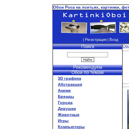
Обои Роса на лситьях, картинки, фо
| Регистрация
| Вход
Поиск
Об
Рекомендуем
Обои по темам
3D графика
Абстракция
Аниме
Бренды
Города
Девушки
Животные
Игры
Компьютеры