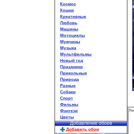
Космос
Кошки
Креативные
Любовь
Машины
Мотоциклы
Мужчины
Музыка
Мультфильмы
Новый год
Праздники
Прикольные
Природа
Разные
Собаки
Спорт
Фильмы
Фэнтези
Пох
Цветы
Добавление обоев
Добавить обои