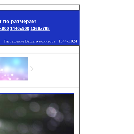
 по размерам
x900
1440x900
1366x768
Разрешение Вашего монитора:
1344x1024