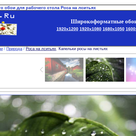
то обои для рабочего стола Роса на лситьях
Широкоформатные обои
1920x1200
1920x1080
1680x1050
1600
ои
/
Природа
/
Роса на лситьях
. Капельки росы на листьях