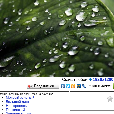
Скачать обои
1920x1200
Наш виджет
Поделиться…
ожие картинки на обои Роса на лситьях:
Мокрый зеленый
Большой лист
Не торопясь
Пятница 13
Зеленая капля