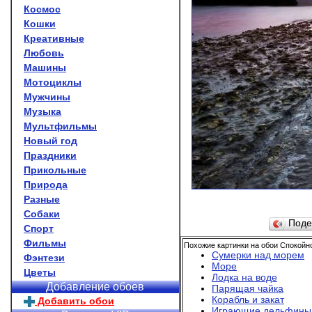
Космос
Кошки
Креативные
Любовь
Машины
Мотоциклы
Мужчины
Музыка
Мультфильмы
Новый год
Праздники
Прикольные
Природа
Разные
Собаки
Поде
Спорт
Фильмы
Похожие картинки на обои Спокойн
Сумерки над морем
Фэнтези
Море
Цветы
Лодка на воде
Добавление обоев
Парящая чайка
Корабль и закат
Добавить обои
Играющие дельфины