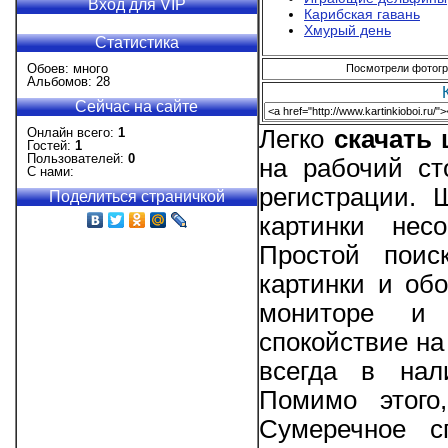
Вход для VIP
Карибская гавань
Хмурый день
Статистика
Обоев: много
Посмотрели фотогра
Альбомов: 28
Сейчас на сайте
Онлайн всего:
1
Легко
скачать
Гостей:
1
Пользователей:
0
на рабочий ст
С нами:
регистрации.
Поделиться страничкой
картинки нес
Простой поис
картинки и об
мониторе и 
спокойствие на
всегда в нал
Помимо этого
Сумеречное с