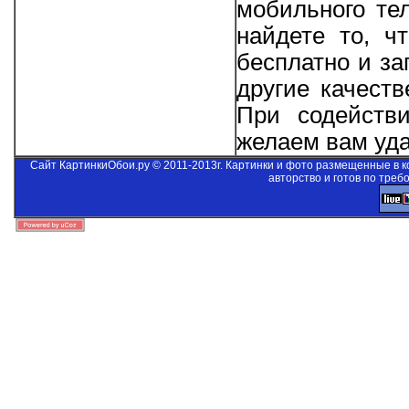
мобильного те
найдете то, ч
бесплатно и за
другие качеств
При содейст
желаем вам уда
Сайт КартинкиОбои.ру © 2011-2013г. Картинки и фото размещенные в 
авторство и готов по треб