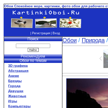
Обои Спокойное море, картинки, фото обои для рабочего 
| Регистрация
| Вход
Поиск
Обои
/
Природа
Рекомендуем
Обои по темам
3D графика
Абстракция
Аниме
Бренды
Города
Девушки
Животные
Игры
Компьютеры