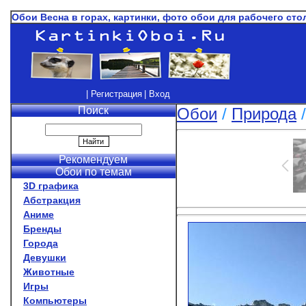
Обои Весна в горах, картинки, фото обои для рабочего сто
| Регистрация
| Вход
Поиск
Обои
/
Природа
Рекомендуем
Обои по темам
3D графика
Абстракция
Аниме
Бренды
Города
Девушки
Животные
Игры
Компьютеры