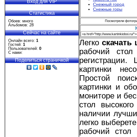
Вход для VIP
Снежный город
Снежные горы
Статистика
Обоев: много
Посмотрели фотограф
Альбомов: 28
Сейчас на сайте
Онлайн всего:
1
Легко
скачать
Гостей:
1
Пользователей:
0
рабочий стол
С нами:
регистрации.
Поделиться страничкой
картинки нес
Простой поис
картинки и об
мониторе и бес
стол высокого
наличии лучшие
легко выберете
рабочий стол 