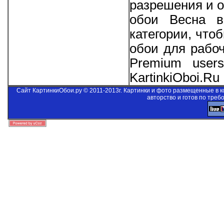
разрешения и о
обои Весна в
категории, что
обои для рабо
Premium users
KartinkiOboi.Ru
Сайт КартинкиОбои.ру © 2011-2013г. Картинки и фото размещенные в 
авторство и готов по треб