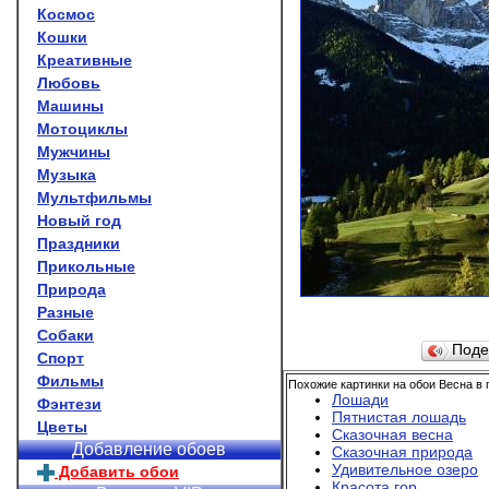
Космос
Кошки
Креативные
Любовь
Машины
Мотоциклы
Мужчины
Музыка
Мультфильмы
Новый год
Праздники
Прикольные
Природа
Разные
Собаки
Поде
Спорт
Фильмы
Похожие картинки на обои Весна в 
Лошади
Фэнтези
Пятнистая лошадь
Цветы
Сказочная весна
Добавление обоев
Сказочная природа
Удивительное озеро
Добавить обои
Красота гор