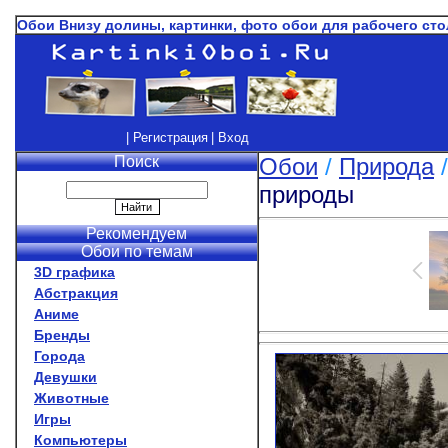
Обои Внизу долины, картинки, фото обои для рабочего ст
| Регистрация
| Вход
Поиск
Обои
/
Природа
природы
Рекомендуем
Обои по темам
3D графика
Абстракция
Аниме
Бренды
Города
Девушки
Животные
Игры
Компьютеры