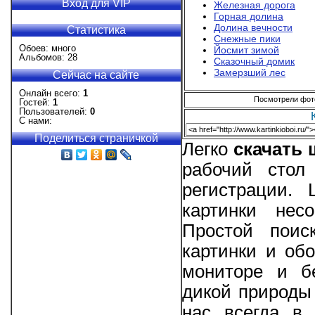
Вход для VIP
Железная дорога
Горная долина
Долина вечности
Статистика
Снежные пики
Обоев: много
Йосмит зимой
Альбомов: 28
Сказочный домик
Замерзший лес
Сейчас на сайте
Онлайн всего:
1
Посмотрели фотог
Гостей:
1
Пользователей:
0
С нами:
Поделиться страничкой
Легко
скачать
рабочий стол
регистрации.
картинки нес
Простой поис
картинки и об
мониторе и б
дикой природы 
нас всегда в