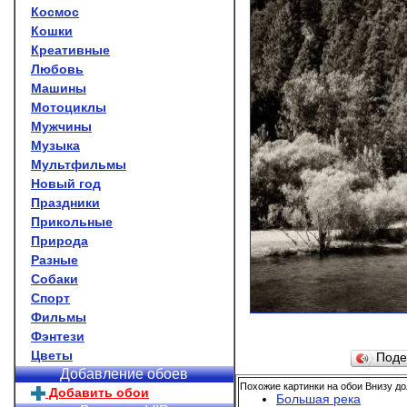
Космос
Кошки
Креативные
Любовь
Машины
Мотоциклы
Мужчины
Музыка
Мультфильмы
Новый год
Праздники
Прикольные
Природа
Разные
Собаки
Спорт
Фильмы
Фэнтези
Цветы
Поде
Добавление обоев
Похожие картинки на обои Внизу д
Добавить обои
Большая река