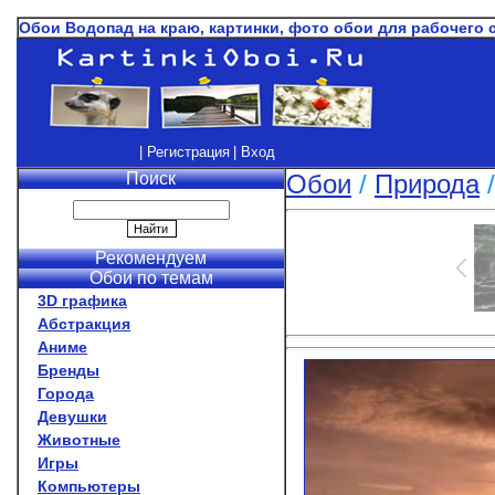
Обои Водопад на краю, картинки, фото обои для рабочего 
| Регистрация
| Вход
Поиск
Обои
/
Природа
Рекомендуем
Обои по темам
3D графика
Абстракция
Аниме
Бренды
Города
Девушки
Животные
Игры
Компьютеры