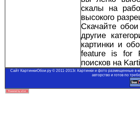
скалы на рабо
высокого разре
Скачайте обои
другие катего
картинки и об
feature is for
поисков на Kart
Сайт КартинкиОбои.ру © 2011-2013г. Картинки и фото размещенные в 
авторство и готов по треб