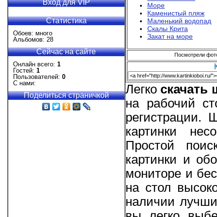
Вход для VIP
Море
Каменистый пляж
Статистика
Маленький водопад
Скалы Крита
Обоев: много
Закат на море
Альбомов: 28
Сейчас на сайте
Посмотрели фотог
Онлайн всего:
1
Гостей:
1
Пользователей:
0
С нами:
Легко
скачать
Поделиться страничкой
на рабочий ст
регистрации. 
картинки нес
Простой поис
картинки и об
мониторе и бес
на стол высоко
наличии лучши
вы легко выбе