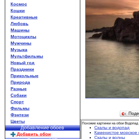
Космос
Кошки
Креативные
Любовь
Машины
Мотоциклы
Мужчины
Музыка
Мультфильмы
Новый год
Праздники
Прикольные
Природа
Разные
Собаки
Спорт
Фильмы
Поде
Фэнтези
Цветы
Похожие картинки на обои Водопад 
Скалы и водопад
Добавление обоев
Каменистое морское
Добавить обои
Скалы и волны