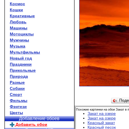
Космос
Кошки
Креативные
Любовь
Машины
Мотоциклы
Мужчины
Музыка
Мультфильмы
Новый год
Праздники
Прикольные
Природа
Разные
Собаки
Спорт
Фильмы
Поде
Фэнтези
Похожие картинки на обои Закат в 
Цветы
Закат на озере
Закат на озере
Добавление обоев
Красный закат
Добавить обои
Красный песок