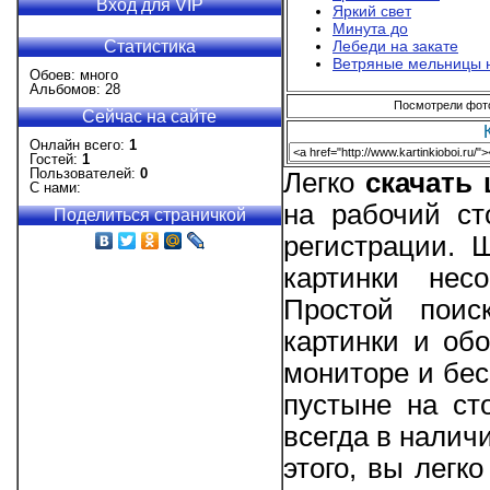
Вход для VIP
Яркий свет
Минута до
Статистика
Лебеди на закате
Ветряные мельницы 
Обоев: много
Альбомов: 28
Посмотрели фотог
Сейчас на сайте
Онлайн всего:
1
Гостей:
1
Пользователей:
0
Легко
скачать
С нами:
на рабочий ст
Поделиться страничкой
регистрации. 
картинки нес
Простой поис
картинки и об
мониторе и бес
пустыне на ст
всегда в налич
этого, вы легк