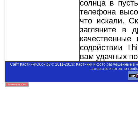
солнца в пуст
телефона высо
что искали. С
загляните в д
качественные 
содействии
Thi
вам удачных пои
Сайт КартинкиОбои.ру © 2011-2013г. Картинки и фото размещенные в 
авторство и готов по треб