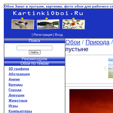
Обои Закат в пустыне, картинки, фото обои для рабочего с
| Регистрация
| Вход
Поиск
Обои
/
Природа
пустыне
Рекомендуем
Обои по темам
3D графика
Абстракция
Аниме
Бренды
Города
Девушки
Животные
Игры
Компьютеры