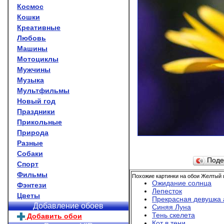
Космос
Кошки
Креативные
Любовь
Машины
Мотоциклы
Мужчины
Музыка
Мультфильмы
Новый год
Праздники
Прикольные
Природа
Разные
Собаки
Поде
Спорт
Фильмы
Похожие картинки на обои Желтый 
Ожидание солнца
Фэнтези
Лепесток
Цветы
Прекрасная девушка
Добавление обоев
Синяя Луна
Тень скелета
Добавить обои
Кот в тени