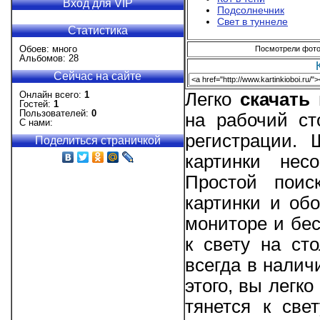
Вход для VIP
Подсолнечник
Свет в туннеле
Статистика
Обоев: много
Посмотрели фотог
Альбомов: 28
Сейчас на сайте
Онлайн всего:
1
Легко
скачать
Гостей:
1
Пользователей:
0
на рабочий ст
С нами:
регистрации.
Поделиться страничкой
картинки нес
Простой поис
картинки и об
мониторе и бес
к свету на ст
всегда в нали
этого, вы легк
тянется к све