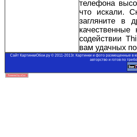
телефона высо
что искали. С
загляните в д
качественные 
содействии
Thi
вам удачных пои
Сайт КартинкиОбои.ру © 2011-2013г. Картинки и фото размещенные в 
авторство и готов по треб