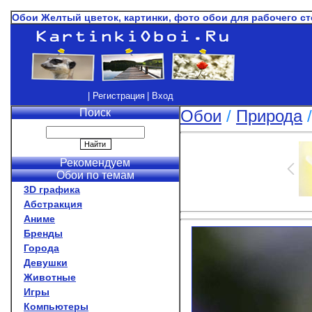
Обои Желтый цветок, картинки, фото обои для рабочего с
| Регистрация
| Вход
Поиск
Обои
/
Природа
Рекомендуем
Обои по темам
3D графика
Абстракция
Аниме
Бренды
Города
Девушки
Животные
Игры
Компьютеры