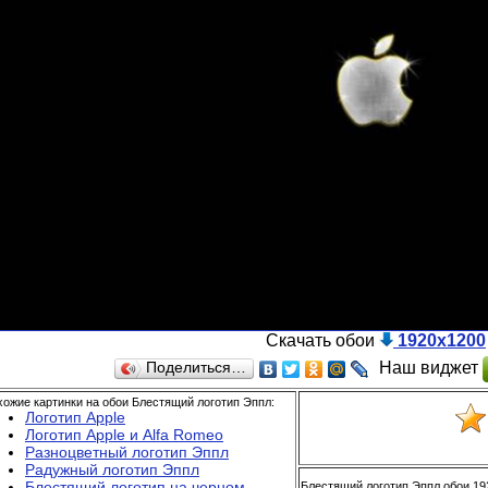
Скачать обои
1920x1200
Наш виджет
Поделиться…
ожие картинки на обои Блестящий логотип Эппл:
Логотип Apple
Логотип Apple и Alfa Romeo
Разноцветный логотип Эппл
Радужный логотип Эппл
Блестящий логотип на черном
Блестящий логотип Эппл обои 19