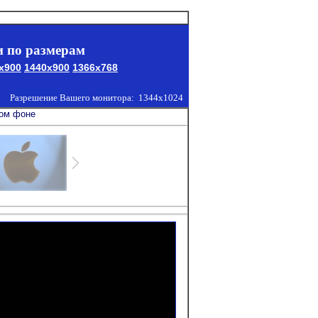
 по размерам
x900
1440x900
1366x768
Разрешение Вашего монитора:
1344x1024
ном фоне