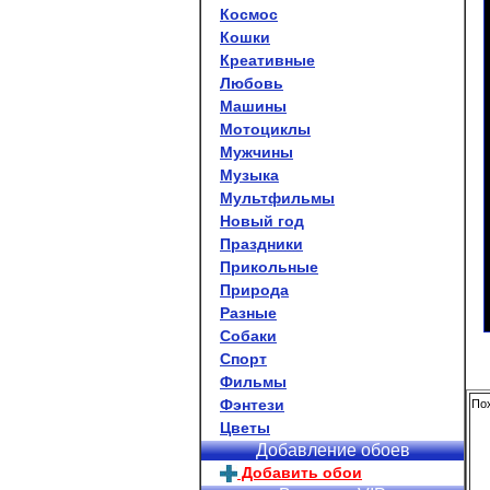
Космос
Кошки
Креативные
Любовь
Машины
Мотоциклы
Мужчины
Музыка
Мультфильмы
Новый год
Праздники
Прикольные
Природа
Разные
Собаки
Спорт
Фильмы
Фэнтези
Пох
Цветы
Добавление обоев
Добавить обои