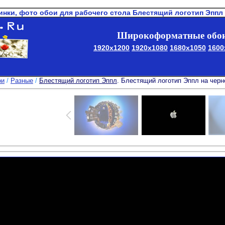
инки, фото обои для рабочего стола Блестящий логотип Эппл
Широкоформатные обои
1920x1200
1920x1080
1680x1050
1600
ои
/
Разные
/
Блестящий логотип Эппл
. Блестящий логотип Эппл на чер