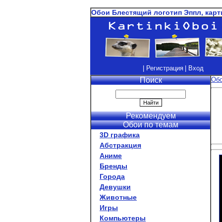
Обои Блестящий логотип Эппл, карт
| Регистрация
| Вход
Поиск
Об
Рекомендуем
Обои по темам
3D графика
Абстракция
Аниме
Бренды
Города
Девушки
Животные
Игры
Компьютеры