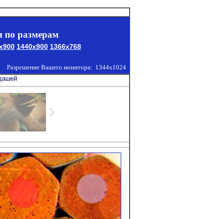
 по размерам
x900
1440x900
1366x768
Разрешение Вашего монитора:
1344x1024
ндашей