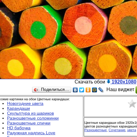
Скачать обои
1920x1080
Наш виджет
Поделиться…
хожие картинки на обои Цветные карандаши:
Новогодние цвета
Карандаши
Скульптура из шариков
Разноцветные соломинки
Разноцветные спички
Цветные карандаши обои 1920x10
цветов разноцветных карандашей 
HD бабочка
Разноцветные
,
Сочетание
,
цвета
Радужная надпись Love