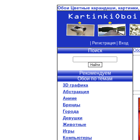
Обои Цветные карандаши, картинки,
| Регистрация
| Вход
Поиск
Об
Рекомендуем
Обои по темам
3D графика
Абстракция
Аниме
Бренды
Города
Девушки
Животные
Игры
Компьютеры