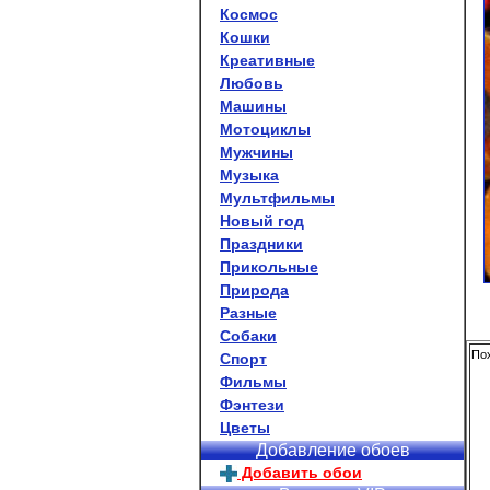
Космос
Кошки
Креативные
Любовь
Машины
Мотоциклы
Мужчины
Музыка
Мультфильмы
Новый год
Праздники
Прикольные
Природа
Разные
Собаки
По
Спорт
Фильмы
Фэнтези
Цветы
Добавление обоев
Добавить обои