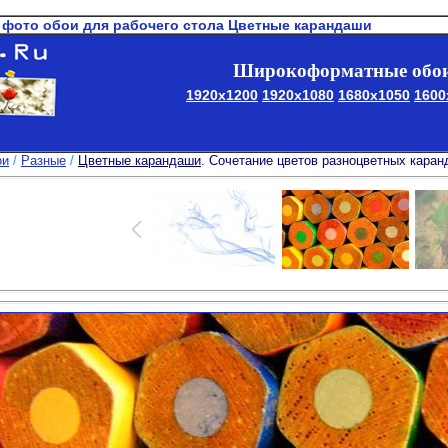
 фото обои для рабочего стола Цветные карандаши
Широкоформатные обои
1920x1200
1920x1080
1680x1050
1600
ои
/
Разные
/
Цветные карандаши
. Сочетание цветов разноцветных кара