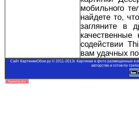
мобильного те
найдете то, чт
загляните в д
качественные 
содействии
Thi
вам удачных пои
Сайт КартинкиОбои.ру © 2011-2013г. Картинки и фото размещенные в 
авторство и готов по треб