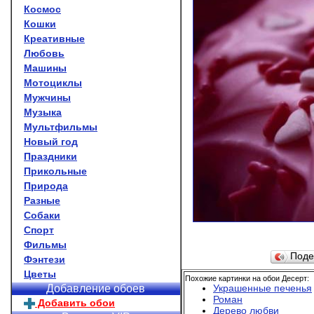
Космос
Кошки
Креативные
Любовь
Машины
Мотоциклы
Мужчины
Музыка
Мультфильмы
Новый год
Праздники
Прикольные
Природа
Разные
Собаки
Спорт
Фильмы
Поде
Фэнтези
Цветы
Похожие картинки на обои Десерт:
Украшенные печенья
Добавление обоев
Роман
Добавить обои
Дерево любви