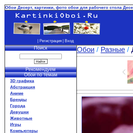
Обои Десерт, картинки, фото обои для рабочего стола Дес
| Регистрация
| Вход
Поиск
Обои
/
Разные
/
Рекомендуем
Обои по темам
3D графика
Абстракция
Аниме
Бренды
Города
Девушки
Животные
Игры
Компьютеры