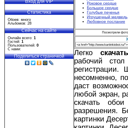
Вход для VIP
Роковое сердце
Большое сердце
Статистика
Голубые печенья
Игрушечный медведь
Обоев: много
Любовное послание
Альбомов: 28
Сейчас на сайте
Посмотрели фотог
Онлайн всего:
1
Гостей:
1
Пользователей:
0
С нами:
Легко
скача
Поделиться страничкой
рабочий стол
регистрации. 
несомненно, п
даст возможно
любой экран, р
скачать обо
разрешения. Б
картинки Десер
картинки Десе