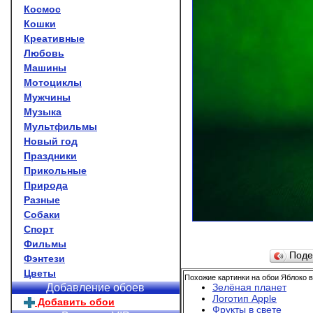
Космос
Кошки
Креативные
Любовь
Машины
Мотоциклы
Мужчины
Музыка
Мультфильмы
Новый год
Праздники
Прикольные
Природа
Разные
Собаки
Спорт
Фильмы
Поде
Фэнтези
Цветы
Похожие картинки на обои Яблоко в
Зелёная планет
Добавление обоев
Логотип Apple
Добавить обои
Фрукты в свете