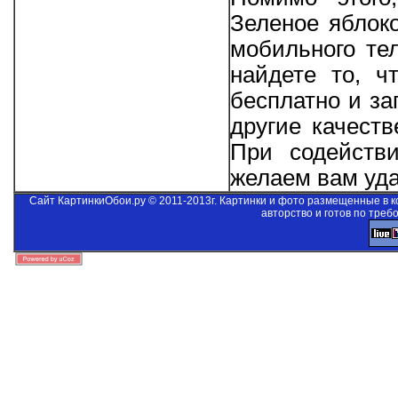
Зеленое яблоко
мобильного те
найдете то, ч
бесплатно и за
другие качеств
При содейст
желаем вам уда
Сайт КартинкиОбои.ру © 2011-2013г. Картинки и фото размещенные в 
авторство и готов по треб