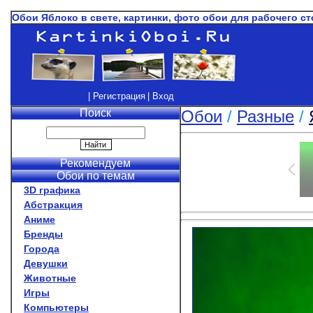
Обои Яблоко в свете, картинки, фото обои для рабочего ст
| Регистрация
| Вход
Поиск
Обои
/
Разные
/
Рекомендуем
Обои по темам
3D графика
Абстракция
Аниме
Бренды
Города
Девушки
Животные
Игры
Компьютеры