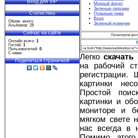
Вход для VIP
Мокрый фрукт
Зеленые персики
Статистика
Пузырьки пива
Вход
Обоев: много
Зеленый кузнечик
Альбомов: 28
Сейчас на сайте
Посмотрели фотог
Онлайн всего:
1
Гостей:
1
Пользователей:
0
С нами:
Легко
скачать
Поделиться страничкой
на рабочий ст
регистрации.
картинки нес
Простой поис
картинки и об
мониторе и б
мягком свете н
нас всегда в 
Помимо этого