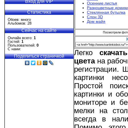
Вход для VIP
Осенние листья
Разноцветные домик
Статистика
Стеклянная бутылка
Слон 3D
Обоев: много
Дом майя
Альбомов: 28
Сейчас на сайте
Посмотрели фотог
Онлайн всего:
1
Гостей:
1
Пользователей:
0
С нами:
Легко
скачат
Поделиться страничкой
цвета
на рабоч
регистрации. 
картинки нес
Простой поис
картинки и об
мониторе и бе
мелки на стол
всегда в нал
Помимо этого