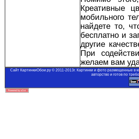
Креативные ц
мобильного те
найдете то, ч
бесплатно и за
другие качеств
При содейст
желаем вам уда
Сайт КартинкиОбои.ру © 2011-2013г. Картинки и фото размещенные в 
авторство и готов по треб