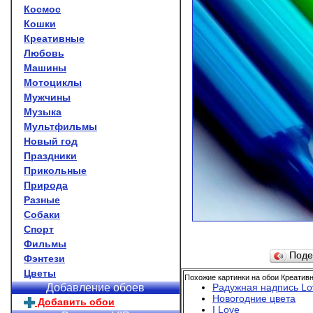
Космос
Кошки
Креативные
Любовь
Машины
Мотоциклы
Мужчины
Музыка
Мультфильмы
Новый год
Праздники
Прикольные
Природа
Разные
Собаки
Спорт
Фильмы
Поде
Фэнтези
Цветы
Похожие картинки на обои Креативн
Радужная надпись Lo
Добавление обоев
Новогодние цвета
Добавить обои
I Love