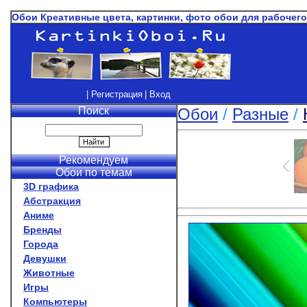
Обои Креативные цвета, картинки, фото обои для рабочег
| Регистрация
| Вход
Поиск
Обои
/
Разные
/
Рекомендуем
Обои по темам
3D графика
Абстракция
Аниме
Бренды
Города
Девушки
Животные
Игры
Компьютеры