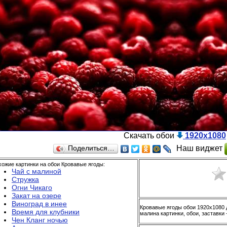
Скачать обои
1920x1080
Наш виджет
Поделиться…
ожие картинки на обои Кровавые ягоды:
Чай с малиной
Стружка
Огни Чикаго
Закат на озере
Виноград в инее
Кровавые ягоды обои 1920x1080 
Время для клубники
малина картинки, обои, заставки 
Чен Кланг ночью