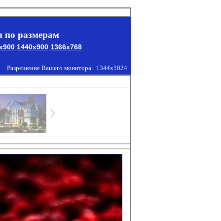
 по размерам
x900
1440x900
1366x768
Разрешение Вашего монитора:
1344x1024