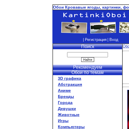
Обои Кровавые ягоды, картинки, фо
| Регистрация
| Вход
Поиск
Об
Рекомендуем
Обои по темам
3D графика
Абстракция
Аниме
Бренды
Города
Девушки
Животные
Игры
Компьютеры