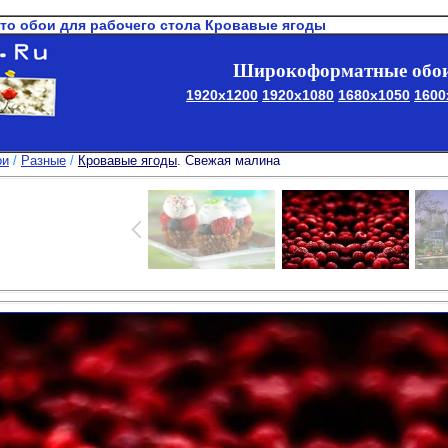
то обои для рабочего стола Кровавые ягоды
Широкоформатные обои
1920x1200
1920x1080
1680x1050
1600
ои
/
Разные
/
Кровавые ягоды
. Свежая малина