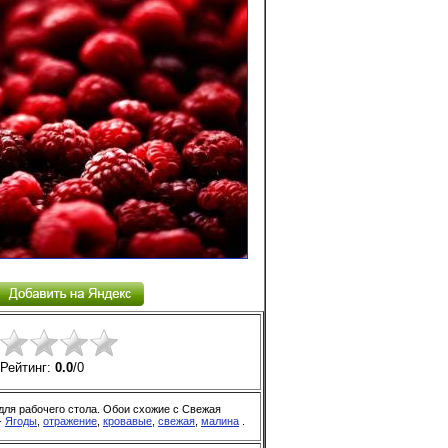
Рейтинг:
0.0
/
0
для рабочего стола. Обои схожие с Свежая
-
Ягоды
,
отражение
,
кровавые
,
свежая
,
малина
.