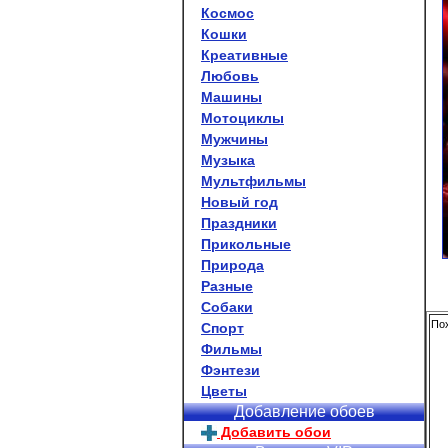
Космос
Кошки
Креативные
Любовь
Машины
Мотоциклы
Мужчины
Музыка
Мультфильмы
Новый год
Праздники
Прикольные
Природа
Разные
Собаки
Пох
Спорт
Фильмы
Фэнтези
Цветы
Добавление обоев
Добавить обои