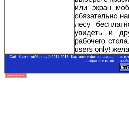
или экран моб
обязательно на
лесу бесплатн
увидеть и др
рабочего стол
users only!
желае
Сайт КартинкиОбои.ру © 2011-2013г. Картинки и фото размещенные в 
авторство и готов по треб