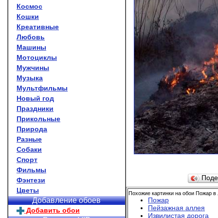
Космос
Кошки
Креативные
Любовь
Машины
Мотоциклы
Мужчины
Музыка
Мультфильмы
Новый год
Праздники
Прикольные
Природа
Разные
Собаки
Спорт
Фильмы
Поде
Фэнтези
Цветы
Похожие картинки на обои Пожар в 
Пожар
Добавление обоев
Пейзажная аллея
Добавить обои
Извилистая дорога