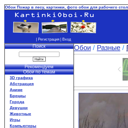
Обои Пожар в лесу, картинки, фото обои для рабочего сто
| Регистрация
| Вход
Поиск
Обои
/
Разные
/
Рекомендуем
Обои по темам
3D графика
Абстракция
Аниме
Бренды
Города
Девушки
Животные
Игры
Компьютеры