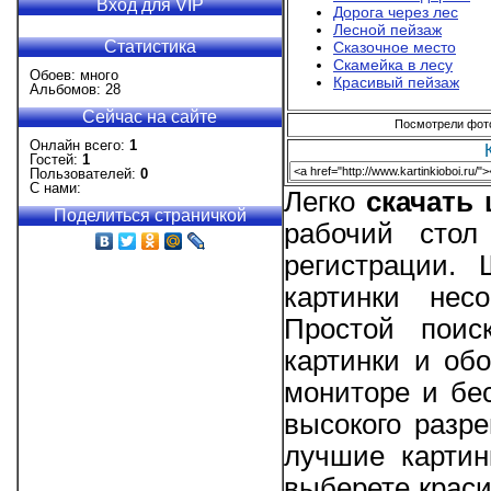
Вход для VIP
Дорога через лес
Лесной пейзаж
Статистика
Сказочное место
Скамейка в лесу
Обоев: много
Красивый пейзаж
Альбомов: 28
Сейчас на сайте
Посмотрели фотог
Онлайн всего:
1
Гостей:
1
Пользователей:
0
С нами:
Легко
скачать
Поделиться страничкой
рабочий стол
регистрации.
картинки нес
Простой поис
картинки и об
мониторе и бе
высокого разре
лучшие картин
выберете краси