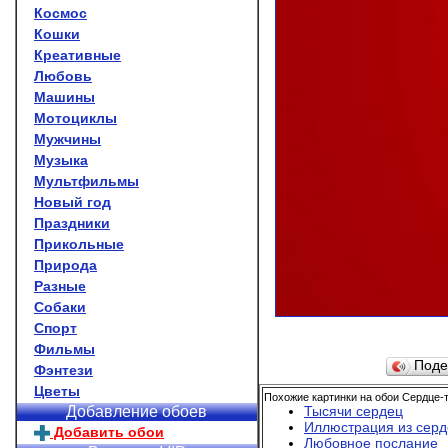
Космос
Кошки
Креативные
Любовь
Машины
Мотоциклы
Мужчины
Музыка
Мультфильмы
Новый год
Праздники
Прикольные
Природа
Разные
Собаки
Спорт
Фильмы
Поде
Фэнтези
Цветы
Похожие картинки на обои Сердце-т
Тысячи сердец
Добавление обоев
Иллюстрация из серд
Добавить обои
Любовное послание