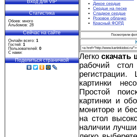
Вход для VIP
Дикое сердце
Сердце на песке
Статистика
Сладкое сердце
Розовое облачко
Обоев: много
Красный ФОРД
Альбомов: 28
Сейчас на сайте
Посмотрели фото
Онлайн всего:
1
Гостей:
1
Пользователей:
0
С нами:
Легко
скачать
Поделиться страничкой
рабочий стол
регистрации.
картинки нес
Простой поис
картинки и об
мониторе и бес
на стол высоко
наличии лучшие
легко выберет