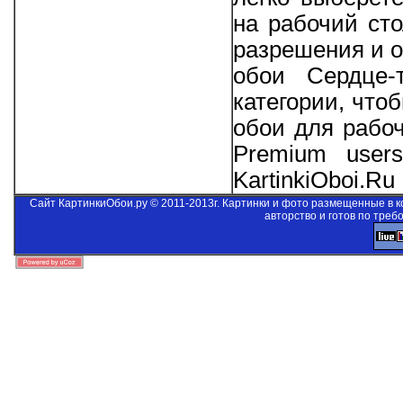
на рабочий ст
разрешения и о
обои Сердце-
категории, что
обои для рабо
Premium users
KartinkiOboi.Ru
Сайт КартинкиОбои.ру © 2011-2013г. Картинки и фото размещенные в 
авторство и готов по треб