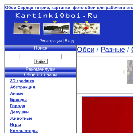
Обои Сердце-тетрис, картинки, фото обои для рабочего ст
| Регистрация
| Вход
Поиск
Обои
/
Разные
/
Рекомендуем
Обои по темам
3D графика
Абстракция
Аниме
Бренды
Города
Девушки
Животные
Игры
Компьютеры