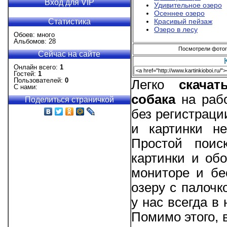
Вход для VIP
Удивительное озеро
Осеннее озеро
Статистика
Красивый пейзаж
Озеро в лесу
Обоев: много
Альбомов: 28
Посмотрели фотогр
Сейчас на сайте
Онлайн всего:
1
Гостей:
1
Пользователей:
0
Легко
скача
С нами:
собака
на рабо
Поделиться страничкой
без регистрац
и картинки не
Простой поис
картинки и об
мониторе и бе
озеру с палочк
у нас всегда в
Помимо этого, 