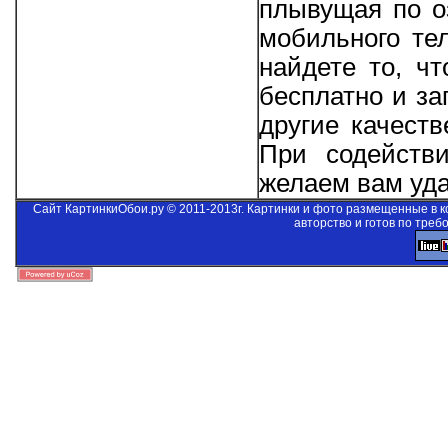
плывущая по о
мобильного те
найдете то, ч
бесплатно и за
другие качеств
При содейст
желаем вам уда
Сайт КартинкиОбои.ру © 2011-2013г. Картинки и фото размещенные в 
авторство и готов по треб