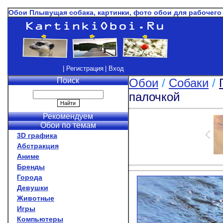
Обои Плывущая собака, картинки, фото обои для рабочего
| Регистрация
| Вход
Поиск
Обои
/
Собаки
/
палочкой
Рекомендуем
Обои по темам
3D графика
Абстракция
Аниме
Бренды
Города
Девушки
Животные
Игры
Компьютеры