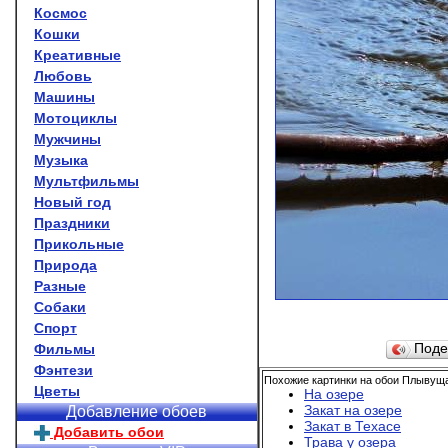
Космос
Кошки
Креативные
Любовь
Машины
Мотоциклы
Мужчины
Музыка
Мультфильмы
Новый год
Праздники
Прикольные
Природа
Разные
Собаки
Спорт
Фильмы
Поде
Фэнтези
Похожие картинки на обои Плывуща
Цветы
На озере
Закат на озере
Добавление обоев
Закат в Техасе
Добавить обои
Трава у озера