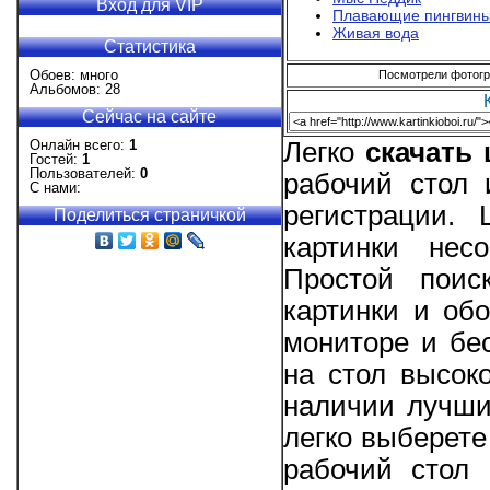
Вход для VIP
Плавающие пингвин
Живая вода
Статистика
Обоев: много
Посмотрели фотогра
Альбомов: 28
Сейчас на сайте
Онлайн всего:
1
Легко
скачать
Гостей:
1
Пользователей:
0
рабочий стол 
С нами:
регистрации.
Поделиться страничкой
картинки нес
Простой поис
картинки и об
мониторе и бе
на стол высоко
наличии лучши
легко выберете
рабочий стол 