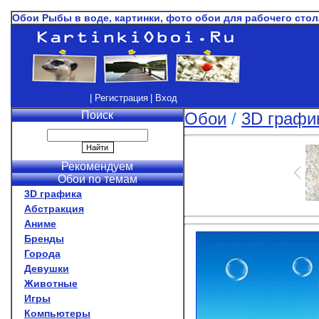
Обои Рыбы в воде, картинки, фото обои для рабочего сто
| Регистрация
| Вход
Поиск
Обои
/
3D графи
Рекомендуем
Обои по темам
3D графика
Абстракция
Аниме
Бренды
Города
Девушки
Животные
Игры
Компьютеры