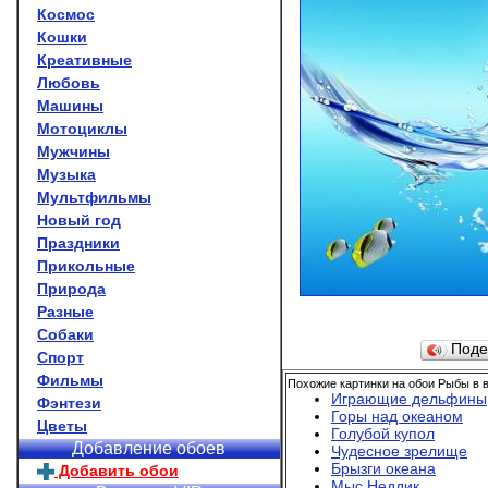
Космос
Кошки
Креативные
Любовь
Машины
Мотоциклы
Мужчины
Музыка
Мультфильмы
Новый год
Праздники
Прикольные
Природа
Разные
Собаки
Поде
Спорт
Фильмы
Похожие картинки на обои Рыбы в в
Играющие дельфины
Фэнтези
Горы над океаном
Цветы
Голубой купол
Добавление обоев
Чудесное зрелище
Брызги океана
Добавить обои
Мыс Неддик