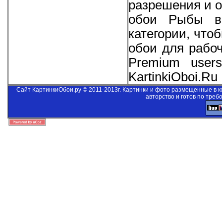
разрешения и о
обои Рыбы в 
категории, что
обои для рабо
Premium users
KartinkiOboi.Ru
Сайт КартинкиОбои.ру © 2011-2013г. Картинки и фото размещенные в 
авторство и готов по треб