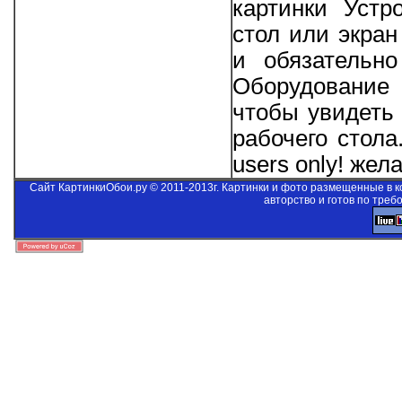
картинки Устр
стол или экра
и обязательно
Оборудование 
чтобы увидеть 
рабочего стол
users only!
желае
Сайт КартинкиОбои.ру © 2011-2013г. Картинки и фото размещенные в 
авторство и готов по треб