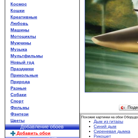
Космос
Кошки
Креативные
Любовь
Машины
Мотоциклы
Мужчины
Музыка
Мультфильмы
Новый год
Праздники
Прикольные
Природа
Разные
Собаки
Спорт
Фильмы
Поде
Фэнтези
Похожие картинки на обои Оборудо
Цветы
Дым из гитары
Синий дым
Добавление обоев
Сиреневая дымка
Добавить обои
Рикошет