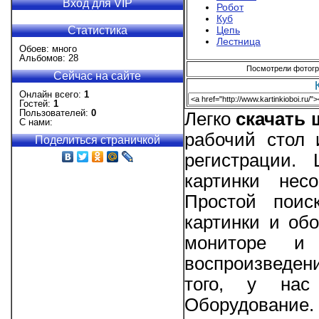
Вход для VIP
Робот
Куб
Статистика
Цепь
Лестница
Обоев: много
Альбомов: 28
Посмотрели фотогра
Сейчас на сайте
Онлайн всего:
1
Гостей:
1
Пользователей:
0
Легко
скачать
С нами:
рабочий стол 
Поделиться страничкой
регистрации.
картинки нес
Простой поис
картинки и об
мониторе и 
воспроизведени
того, у нас
Оборудование.