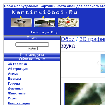
Обои Оборудование, картинки, фото обои для рабочего с
| Регистрация
| Вход
Поиск
Обои
/
3D графи
звука
Рекомендуем
Обои по темам
3D графика
Абстракция
Аниме
Бренды
Города
Девушки
Животные
Игры
Компьютеры