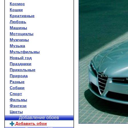
Космос
Кошки
Креативные
Любовь
Машины
Мотоциклы
Мужчины
Музыка
Мультфильмы
Новый год
Праздники
Прикольные
Природа
Разные
Собаки
Спорт
Фильмы
Фэнтези
Цветы
Добавление обоев
Добавить обои