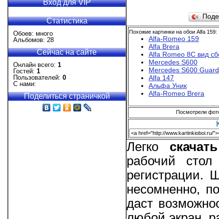
Вход для VIP
Поде
Статистика
Похожие картинки на обои Alfa 159:
Обоев: много
Alfa-Romeo 159
Альбомов: 28
Alfa Brera
Сейчас на сайте
Alfa Romeo 8C вид сб
Mercedes S600
Онлайн всего:
1
Mercedes S600 Guard
Гостей:
1
Alfa 147
Пользователей:
0
С нами:
Альфа Уник
Alfa-Romeo Brera
Поделиться страничкой
Посмотрели фотог
Легко
скачат
рабочий стол
регистрации. 
несомненно, п
даст возможно
любой экран, р