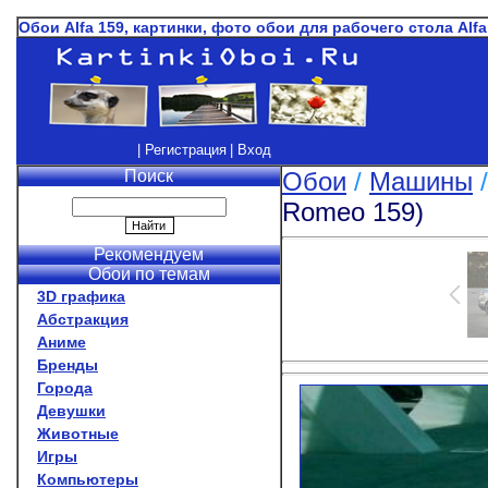
Обои Alfa 159, картинки, фото обои для рабочего стола Alfa
| Регистрация
| Вход
Поиск
Обои
/
Машины
Romeo 159)
Рекомендуем
Обои по темам
3D графика
Абстракция
Аниме
Бренды
Города
Девушки
Животные
Игры
Компьютеры