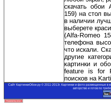
скачать обои 
159) на стол в
в наличии лучш
выберете крас
(Alfa-Romeo 1
телефона высо
что искали. Ск
другие катего
картинки и об
feature is for
поисков на Kart
Сайт КартинкиОбои.ру © 2011-2013г. Картинки и фото размещенные в 
авторство и готов по треб