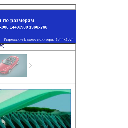
 по размерам
x900
1440x900
1366x768
Разрешение Вашего монитора:
1344x1024
59)