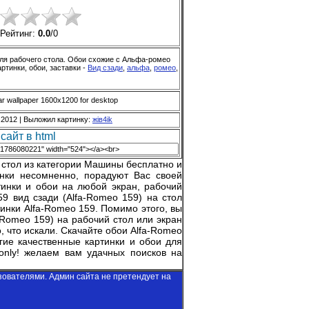
Рейтинг:
0.0
/
0
для рабочего стола. Обои схожие с Альфа-ромео
артинки, обои, заставки -
Вид сзади
,
альфа
,
ромео
,
r wallpaper 1600x1200 for desktop
.2012 |
Выложил картинку
:
жiв4ik
сайт в html
стол из категории Машины бесплатно и
нки несомненно, порадуют Вас своей
тинки и обои на любой экран, рабочий
9 вид сзади (Alfa-Romeo 159) на стол
тинки Alfa-Romeo 159. Помимо этого, вы
-Romeo 159) на рабочий стол или экран
 что искали. Скачайте обои Alfa-Romeo
угие качественные картинки и обои для
only!
желаем вам удачных поисков на
зователями. Админ сайта не претендует на