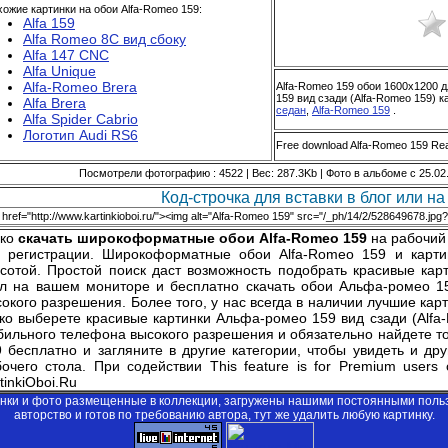
ожие картинки на обои Alfa-Romeo 159:
Alfa 159
Alfa Romeo 8C вид сбоку
Alfa 147 CNC
Alfa Unique
Alfa-Romeo Brera
Alfa-Romeo 159 обои 1600x1200 
159 вид сзади (Alfa-Romeo 159) к
Alfa Brera
седан
,
Alfa-Romeo 159
.
Alfa Spider Cabrio
Логотип Audi RS6
Free download Alfa-Romeo 159 Rea
Посмотрели фотографию : 4522 | Вес: 287.3Kb | Фото в альбоме с 25.02
Код-строчка для вставки в блог или на 
гко
скачать широкоформатные обои Alfa-Romeo 159
на рабочий 
з регистрации. Широкоформатные обои Alfa-Romeo 159 и карти
асотой. Простой поиск даст возможность подобрать красивые кар
ол на вашем мониторе и бесплатно скачать обои Альфа-ромео 15
окого разрешения. Более того, у нас всегда в наличии лучшие кар
ко выберете красивые картинки Альфа-ромео 159 вид сзади (Alfa
ильного телефона высокого разрешения и обязательно найдете то,
 бесплатно и загляните в другие категории, чтобы увидеть и др
бочего стола. При содействии
This feature is for Premium users 
tinkiOboi.Ru
инки и фото размещенные в коллекции, загружены нашими постоянными поль
авторство и готов по требованию автора, тут же удалить любую картинку.