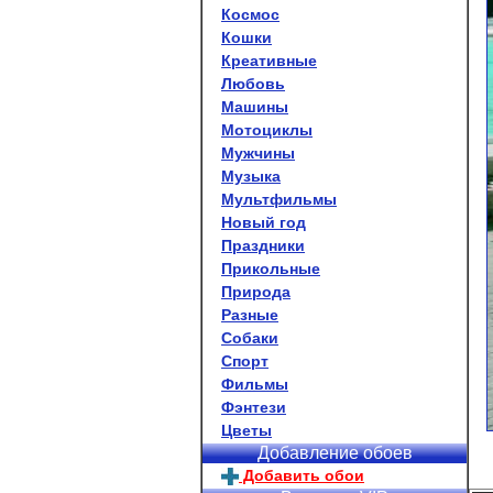
Космос
Кошки
Креативные
Любовь
Машины
Мотоциклы
Мужчины
Музыка
Мультфильмы
Новый год
Праздники
Прикольные
Природа
Разные
Собаки
Спорт
Фильмы
Фэнтези
Цветы
Добавление обоев
Добавить обои