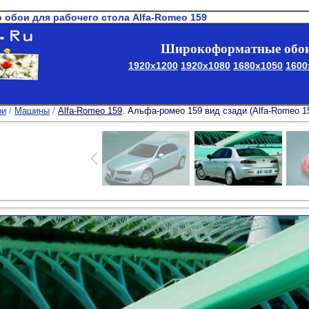
о обои для рабочего стола Alfa-Romeo 159
Широкоформатные обои
1920x1200
1920x1080
1680x1050
1600
ои
/
Машины
/
Alfa-Romeo 159
. Альфа-ромео 159 вид сзади (Alfa-Romeo 1