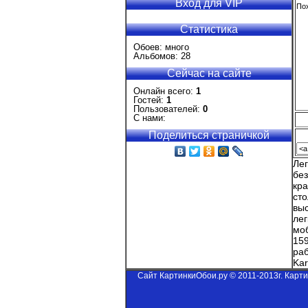
Вход для VIP
Пох
Статистика
Обоев: много
Альбомов: 28
Сейчас на сайте
Онлайн всего:
1
Гостей:
1
Пользователей:
0
С нами:
Поделиться страничкой
Ле
бе
кр
ст
выс
лег
моб
159
ра
Kar
Сайт КартинкиОбои.ру © 2011-2013г. Карт