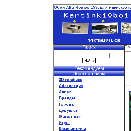
Обои Alfa-Romeo 159, картинки, фот
| Регистрация
| Вход
Поиск
Об
Рекомендуем
Обои по темам
3D графика
Абстракция
Аниме
Бренды
Города
Девушки
Животные
Игры
Компьютеры