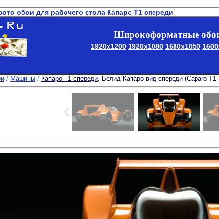
фото обои для рабочего стола Капаро T1 спереди
Широкоформатные обои
1920x1200
1920x1080
1680x1050
1600
ои
/
Машины
/
Капаро T1 спереди
. Болид Капаро вид спереди (Caparo T1 