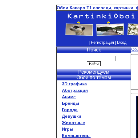
Обои Капаро T1 спереди, картинки, 
| Регистрация
| Вход
Поиск
Об
Рекомендуем
Обои по темам
3D графика
Абстракция
Аниме
Бренды
Города
Девушки
Животные
Игры
Компьютеры