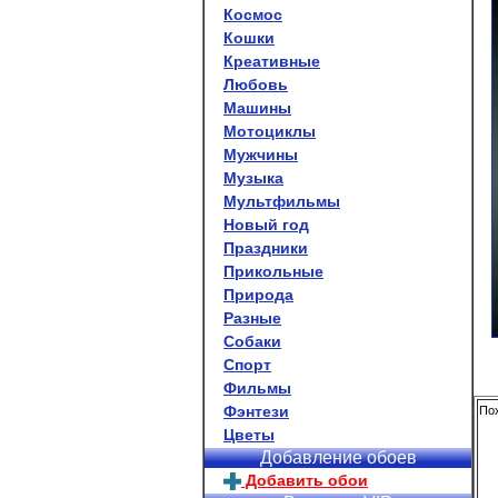
Космос
Кошки
Креативные
Любовь
Машины
Мотоциклы
Мужчины
Музыка
Мультфильмы
Новый год
Праздники
Прикольные
Природа
Разные
Собаки
Спорт
Фильмы
Фэнтези
Пох
Цветы
Добавление обоев
Добавить обои