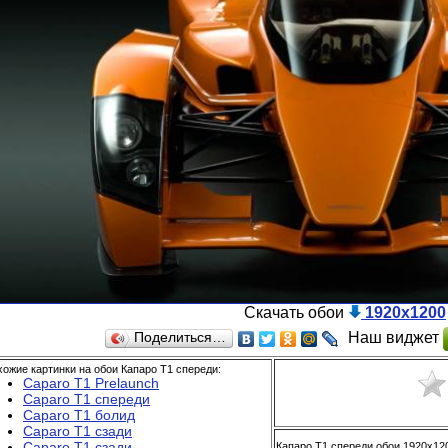
Скачать обои
1920x1200
Наш виджет
Поделиться…
ожие картинки на обои Капаро T1 спереди:
Caparo T1 Prelaunch
Caparo T1 спереди
Caparo T1 болид
Caparo T1 сзади
Caparo T1 сзади
Капаро T1 спереди обои 1920x120