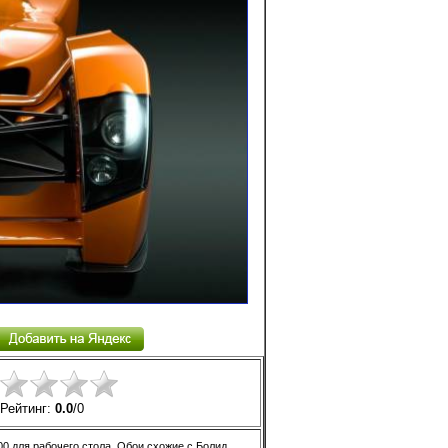
Рейтинг:
0.0
/
0
0 для рабочего стола. Обои схожие с Болид