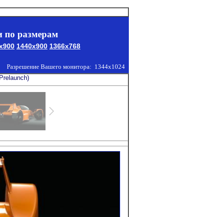
 по размерам
x900
1440x900
1366x768
Разрешение Вашего монитора:
1344x1024
Prelaunch)