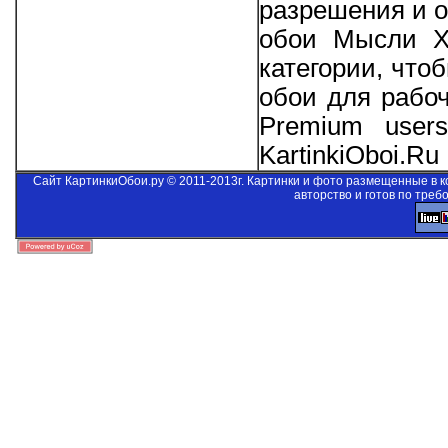
разрешения и о
обои Мысли Хэ
категории, что
обои для рабо
Premium users
KartinkiOboi.Ru
Сайт КартинкиОбои.ру © 2011-2013г. Картинки и фото размещенные в 
авторство и готов по треб