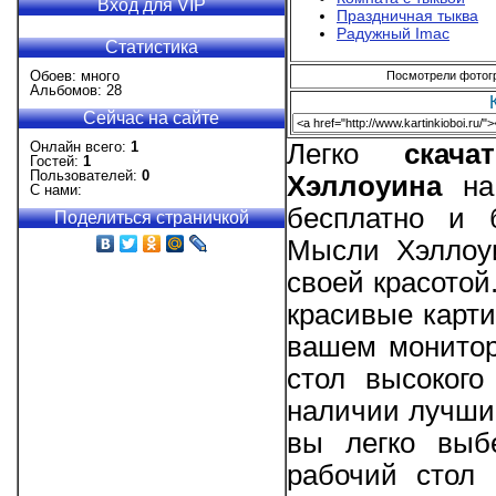
Вход для VIP
Праздничная тыква
Радужный Imac
Статистика
Обоев: много
Посмотрели фотогра
Альбомов: 28
Сейчас на сайте
Онлайн всего:
1
Легко
скач
Гостей:
1
Пользователей:
0
Хэллоуина
на 
С нами:
бесплатно и 
Поделиться страничкой
Мысли Хэллоуи
своей красотой
красивые карти
вашем монитор
стол высокого
наличии лучши
вы легко выб
рабочий стол 