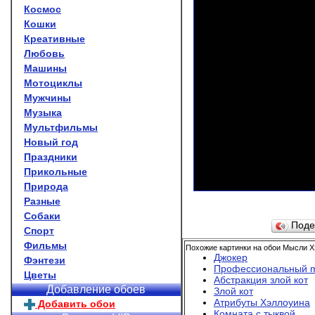
Космос
Кошки
Креативные
Любовь
Машины
Мотоциклы
Мужчины
Музыка
Мультфильмы
Новый год
Праздники
Прикольные
Природа
Разные
Собаки
Поде
Спорт
Фильмы
Похожие картинки на обои Мысли Х
Джокер
Фэнтези
Профессиональный 
Цветы
Абстракция злой кот
Добавление обоев
Злой кот
Атрибуты Хэллоуина
Добавить обои
Комната с тыквой