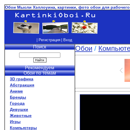
Обои Мысли Хэллоуина, картинки, фото обои для рабочег
| Регистрация
| Вход
Поиск
Обои
/
Компьют
Рекомендуем
Обои по темам
3D графика
Абстракция
Аниме
Бренды
Города
Девушки
Животные
Игры
Компьютеры