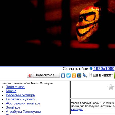
Скачать обои
1920x1080
Наш виджет
Поделиться…
ожие картинки на обои Маска Хэллоуин:
Злая тыква
Маска
Веселый октябрь
Билетики нужны?
Абстракция злой кот
Маска Хэллоуин обои 1920x1080 
маска для Хэллоуина картинки, о
Злой кот
хэллоуин
.
Атрибуты Хэллоуина