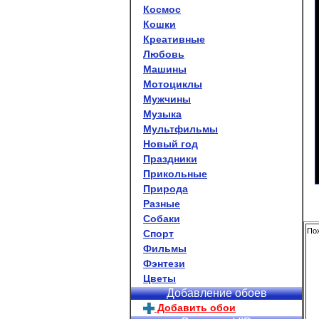
Космос
Кошки
Креативные
Любовь
Машины
Мотоциклы
Мужчины
Музыка
Мультфильмы
Новый год
Праздники
Прикольные
Природа
Разные
Собаки
Пох
Спорт
Фильмы
Фэнтези
Цветы
Добавление обоев
Добавить обои