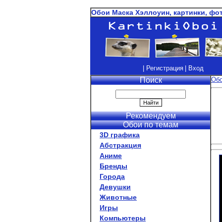
Обои Маска Хэллоуин, картинки, фо
| Регистрация
| Вход
Поиск
Об
Рекомендуем
Обои по темам
3D графика
Абстракция
Аниме
Бренды
Города
Девушки
Животные
Игры
Компьютеры