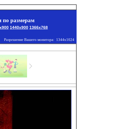
 по размерам
x900
1440x900
1366x768
Разрешение Вашего монитора:
1344x1024