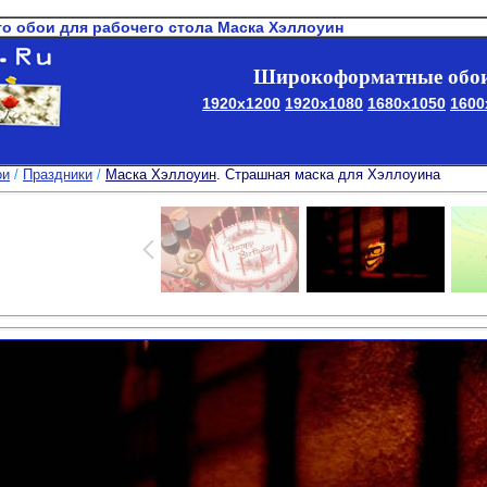
то обои для рабочего стола Маска Хэллоуин
Широкоформатные обои
1920x1200
1920x1080
1680x1050
1600
ои
/
Праздники
/
Маска Хэллоуин
. Страшная маска для Хэллоуина