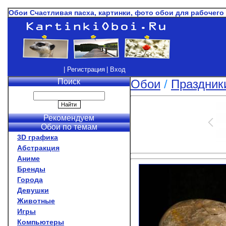
Обои Счастливая пасха, картинки, фото обои для рабочего
| Регистрация
| Вход
Поиск
Обои
/
Праздник
Рекомендуем
Обои по темам
3D графика
Абстракция
Аниме
Бренды
Города
Девушки
Животные
Игры
Компьютеры