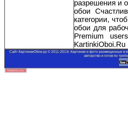
разрешения и о
обои Счастлив
категории, что
обои для рабо
Premium users
KartinkiOboi.Ru
Сайт КартинкиОбои.ру © 2011-2013г. Картинки и фото размещенные в 
авторство и готов по треб