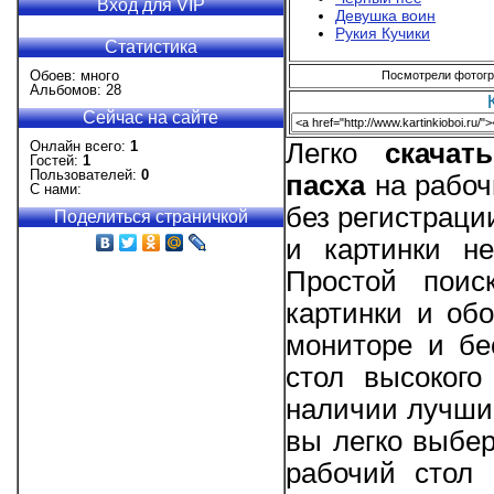
Вход для VIP
Девушка воин
Рукия Кучики
Статистика
Обоев: много
Посмотрели фотогра
Альбомов: 28
Сейчас на сайте
Онлайн всего:
1
Легко
скача
Гостей:
1
Пользователей:
0
пасха
на рабоч
С нами:
без регистрац
Поделиться страничкой
и картинки не
Простой поис
картинки и об
мониторе и бе
стол высокого
наличии лучшие
вы легко выбе
рабочий стол 