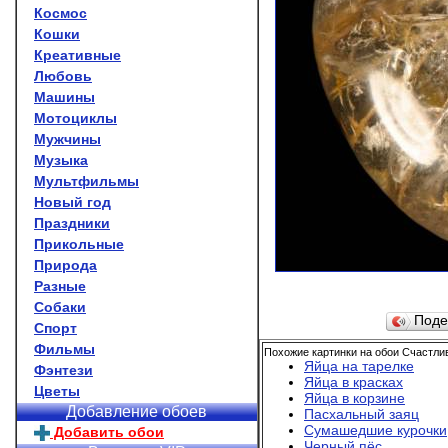
Космос
Кошки
Креативные
Любовь
Машины
Мотоциклы
Мужчины
Музыка
Мультфильмы
Новый год
Праздники
Прикольные
Природа
Разные
Собаки
Поде
Спорт
Фильмы
Похожие картинки на обои Счастли
Яйца на тарелке
Фэнтези
Яйца в красках
Цветы
Яйца в корзине
Добавление обоев
Пасхальный заяц
Сумашедшие курочки
Добавить обои
Черный пёс