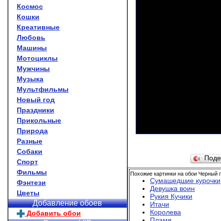
Космос
Кошки
Креативные
Любовь
Машины
Мотоциклы
Мужчины
Музыка
Мультфильмы
Новый год
Праздники
Прикольные
Природа
Разные
Собаки
Поде
Спорт
Фильмы
Похожие картинки на обои Черный 
Сумашедшие курочки
Фэнтези
Девушка воин
Цветы
Рукия Кучики
Добавление обоев
Итачи
Королева
Добавить обои
Пламя