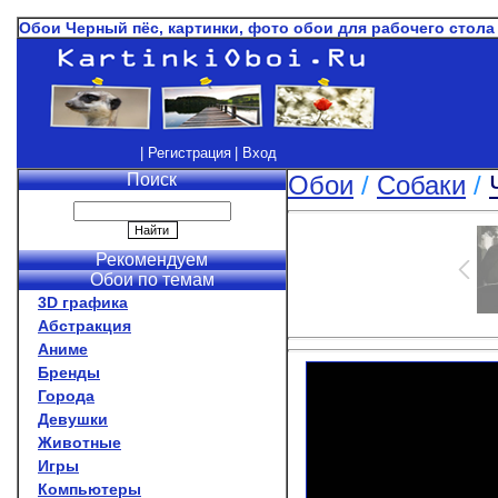
Обои Черный пёс, картинки, фото обои для рабочего стола
| Регистрация
| Вход
Поиск
Обои
/
Собаки
/
Рекомендуем
Обои по темам
3D графика
Абстракция
Аниме
Бренды
Города
Девушки
Животные
Игры
Компьютеры