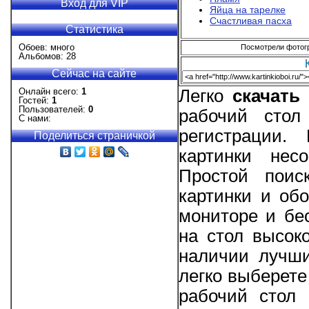
Вход для VIP
Яйца на тарелке
Счастливая пасха
Статистика
Обоев: много
Посмотрели фотогра
Альбомов: 28
Сейчас на сайте
Онлайн всего:
1
Легко
скачать
Гостей:
1
Пользователей:
0
рабочий стол
С нами:
регистрации
Поделиться страничкой
картинки нес
Простой поис
картинки и об
мониторе и бе
на стол высоко
наличии лучши
легко выберете
рабочий стол 