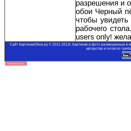
разрешения и о
обои Черный пё
чтобы увидеть 
рабочего стол
users only!
желае
Сайт КартинкиОбои.ру © 2011-2013г. Картинки и фото размещенные в 
авторство и готов по треб